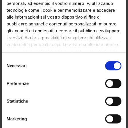
personali, ad esempio il vostro numero IP, utilizzando
Graziano Pravadelli
Professore ordinario (Dipartimento Ingegneria per la
tecnologie come i cookie per memorizzare e accedere
medicina di innovazione)
alle informazioni sul vostro dispositivo al fine di
Nicola Sansonetto
pubblicare annunci e contenuti personalizzati, misurare
Professore associato (Dipartimento Informatica)
gli annunci e i contenuti, ricercare il pubblico e sviluppare
i servizi. Avete la possibilità di scegliere chi utilizza i
Tiziano Villa
Professore a contratto (Dipartimento Informatica)
vostri dati e per quali scopi. Le vostre scelte in materia di
privacy sono applicabili solo su questa proprietà digitale
in cui avete effettuato le vostre scelte. È possibile
Selezione
modificare o revocare il proprio consenso in qualsiasi
COMPETENZE
Necessari
del
momento dalla Dichiarazione sui cookie o facendo clic
consenso
PROGETTI
sull'icona di attivazione della privacy.
Preferenze
Con il tuo consenso, vorremmo anche:
raccogliere informazioni sulla tua posizione
Statistiche
geografica, con un'approssimazione di qualche
ATTIVITÀ
metro,
Marketing
Identificare il tuo dispositivo, scansionandolo
AREE DI RICERCA
attivamente alla ricerca di caratteristiche specifiche