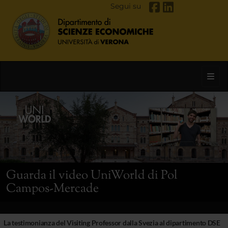
Segui su
Toggl
Guarda il video UniWorld di Pol
Campos-Mercade
La testimonianza del Visiting Professor dalla Svezia al dipartimento DSE