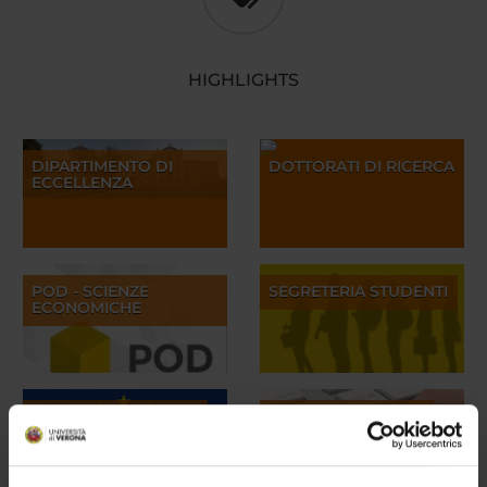
HIGHLIGHTS
DIPARTIMENTO DI
DOTTORATI DI RICERCA
ECCELLENZA
POD - SCIENZE
SEGRETERIA STUDENTI
ECONOMICHE
TUTORATO ERASMUS
BANDI E CONCORSI