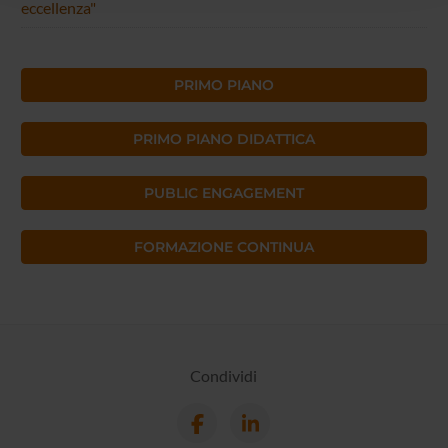
eccellenza"
raccolto dal tuo utilizzo dei loro servizi.
PRIMO PIANO
PRIMO PIANO DIDATTICA
PUBLIC ENGAGEMENT
FORMAZIONE CONTINUA
Condividi