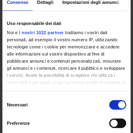
Consenso
Dettagli
Impostazioni degli annunci
In
ATTIVITÀ DI
ORIENTAMENTO
Uso responsabile dei dati
Noi e
i nostri 1022 partner
trattiamo i vostri dati
personali, ad esempio il vostro numero IP, utilizzando
tecnologie come i cookie per memorizzare e accedere
alle informazioni sul vostro dispositivo al fine di
pubblicare annunci e contenuti personalizzati, misurare
gli annunci e i contenuti, ricercare il pubblico e sviluppare
i servizi. Avete la possibilità di scegliere chi utilizza i
PRIMO PIANO
vostri dati e per quali scopi. Le vostre scelte in materia di
privacy sono applicabili solo su questa proprietà digitale
in cui avete effettuato le vostre scelte. È possibile
Premi alla Didattica – A.A. 2024/2025
Selezione
modificare o revocare il proprio consenso in qualsiasi
Necessari
del
Lo storytelling emotivo prevale sui dati. La ricerca del
momento dalla Dichiarazione sui cookie o facendo clic
consenso
Dipartimento di Scienze economiche citata dal quotidiano
sull'icona di attivazione della privacy.
“Les Echos”.
Preferenze
Con il tuo consenso, vorremmo anche: