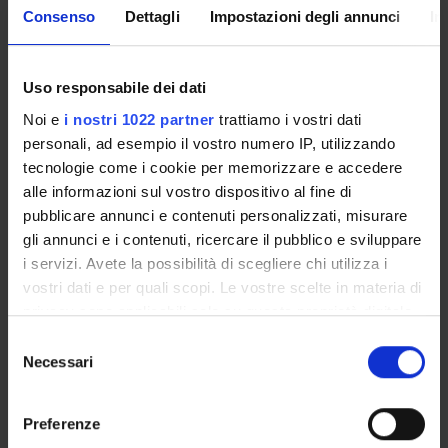
UFFICI E STRUTTURE DI SERVIZIO
Consenso
Dettagli
Impostazioni degli annunci
In
SERVIZI DI SEGRETERIA STUDENTI
Uso responsabile dei dati
STRUTTURE DEL DIPARTIMENTO
Noi e
i nostri 1022 partner
trattiamo i vostri dati
LABORATORI DI RICERCA
personali, ad esempio il vostro numero IP, utilizzando
tecnologie come i cookie per memorizzare e accedere
CENTRI DI RICERCA
alle informazioni sul vostro dispositivo al fine di
pubblicare annunci e contenuti personalizzati, misurare
BIBLIOTECHE
gli annunci e i contenuti, ricercare il pubblico e sviluppare
i servizi. Avete la possibilità di scegliere chi utilizza i
SPIN OFF E AZIENDE
vostri dati e per quali scopi. Le vostre scelte in materia di
privacy sono applicabili solo su questa proprietà digitale
Contatti
in cui avete effettuato le vostre scelte. È possibile
Selezione
Persone
modificare o revocare il proprio consenso in qualsiasi
Necessari
del
momento dalla Dichiarazione sui cookie o facendo clic
Luoghi
consenso
sull'icona di attivazione della privacy.
Calendario
Preferenze