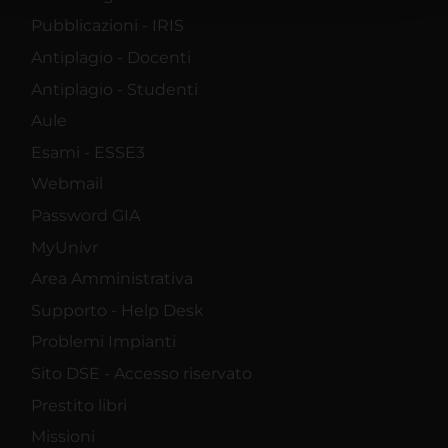
raccolto dal tuo utilizzo dei loro servizi.
Pubblicazioni - IRIS
Antiplagio - Docenti
Antiplagio - Studenti
Aule
Esami - ESSE3
Webmail
Password GIA
MyUnivr
Area Amministrativa
Supporto - Help Desk
Problemi Impianti
Sito DSE - Accesso riservato
Prestito libri
Missioni