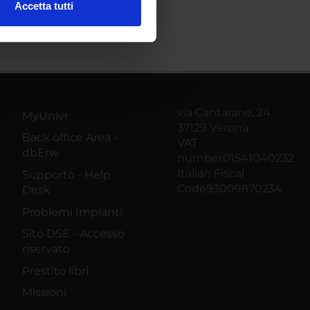
Accetta tutti
l media e per analizzare il
ostri partner che si occupano
azioni che hai fornito loro o
via Cantarane, 24
MyUnivr
37129 Verona
Back office Area -
VAT
dbErw
number01541040232
Italian Fiscal
Supporto - Help
Code93009870234
Desk
Problemi Impianti
Sito DSE - Accesso
riservato
Prestito libri
Missioni