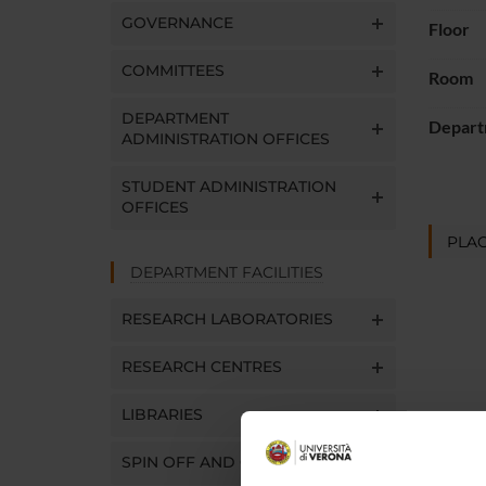
GOVERNANCE
Floor
COMMITTEES
Room
DEPARTMENT
Depart
ADMINISTRATION OFFICES
STUDENT ADMINISTRATION
OFFICES
PLAC
DEPARTMENT FACILITIES
RESEARCH LABORATORIES
RESEARCH CENTRES
LIBRARIES
SPIN OFF AND COMPANIES