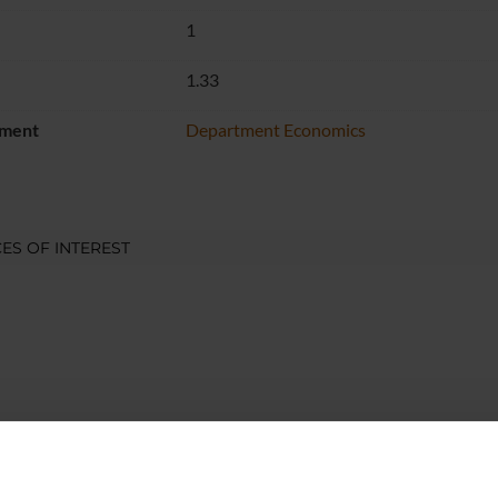
1
1.33
ment
Department Economics
ES OF INTEREST