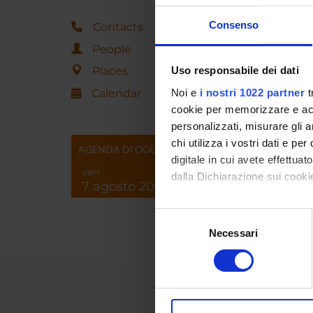
Consenso
Contacts
People
Places
Uso responsabile dei dati
Calendar
Noi e
i nostri 1022 partner
t
cookie per memorizzare e acce
personalizzati, misurare gli an
chi utilizza i vostri dati e pe
AGENDA DI OGGI
digitale in cui avete effettua
ven
dalla Dichiarazione sui cookie
7 agosto 2026
Con il tuo consenso, vorrem
Selezione
raccogliere informazi
Necessari
del
Identificare il tuo di
consenso
digitali).
Approfondisci come vengono el
modificare o ritirare il tuo 