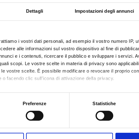
Dettagli
Impostazioni degli annunci
rattiamo i vostri dati personali, ad esempio il vostro numero IP, 
dere alle informazioni sul vostro dispositivo al fine di pubblica
nunci e i contenuti, ricercare il pubblico e sviluppare i servizi. A
r quali scopi. Le vostre scelte in materia di privacy sono applicabi
to le vostre scelte. È possibile modificare o revocare il proprio 
 o facendo clic sull'icona di attivazione della privacy.
mo anche:
oni sulla tua posizione geografica, con un'approssimazione di qu
Preferenze
Statistiche
spositivo, scansionandolo attivamente alla ricerca di caratteristich
aborati i tuoi dati personali e imposta le tue preferenze nella
s
Share
consenso in qualsiasi momento dalla Dichiarazione sui cookie.