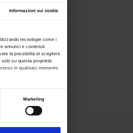
Informazioni sui cookie
utilizzando tecnologie come i
re annunci e contenuti
vete la possibilità di scegliere
li solo su questa proprietà
consenso in qualsiasi momento
alche metro,
Marketing
e specifiche (impronte
ezione dettagli
. Puoi