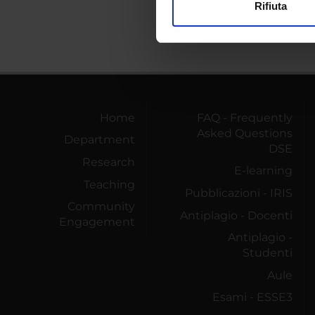
Rifiuta
Utilizziamo i cookie per perso
nostro traffico. Condividiamo 
di analisi dei dati web, pubbl
che hanno raccolto dal tuo uti
Home
FAQ - Frequently
Asked Questions
Department
DSE
Research
E-learning
Teaching
Pubblicazioni - IRIS
Community
Antiplagio - Docenti
Engagement
Antiplagio -
Studenti
Aule
Esami - ESSE3