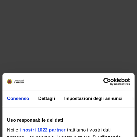
ORGANISATION
Consenso
Dettagli
Impostazioni degli annunci
In
GOVERNANCE
COMMITTEES
Uso responsabile dei dati
Noi e
i nostri 1022 partner
trattiamo i vostri dati
DEPARTMENT ADMINISTRATION OFFICES