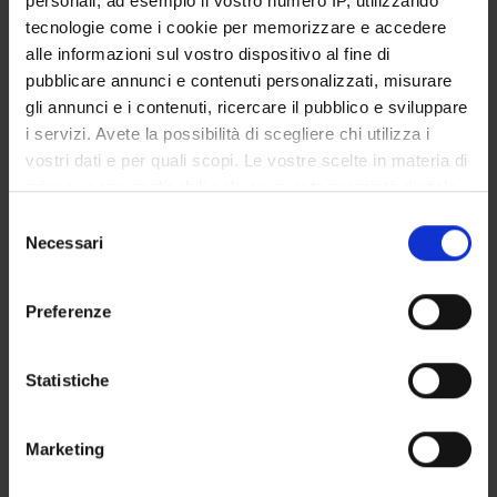
personali, ad esempio il vostro numero IP, utilizzando
STUDENT ADMINISTRATION OFFICES
tecnologie come i cookie per memorizzare e accedere
alle informazioni sul vostro dispositivo al fine di
DEPARTMENT FACILITIES
pubblicare annunci e contenuti personalizzati, misurare
gli annunci e i contenuti, ricercare il pubblico e sviluppare
RESEARCH LABORATORIES
i servizi. Avete la possibilità di scegliere chi utilizza i
vostri dati e per quali scopi. Le vostre scelte in materia di
RESEARCH CENTRES
privacy sono applicabili solo su questa proprietà digitale
in cui avete effettuato le vostre scelte. È possibile
Selezione
LIBRARIES
modificare o revocare il proprio consenso in qualsiasi
Necessari
del
momento dalla Dichiarazione sui cookie o facendo clic
SPIN OFF AND COMPANIES
consenso
sull'icona di attivazione della privacy.
Preferenze
Contacts
Con il tuo consenso, vorremmo anche:
People
raccogliere informazioni sulla tua posizione
Statistiche
Places
geografica, con un'approssimazione di qualche
metro,
Calendar
Marketing
Identificare il tuo dispositivo, scansionandolo
attivamente alla ricerca di caratteristiche specifiche