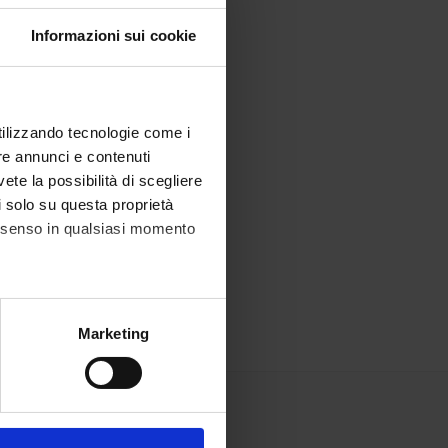
Informazioni sui cookie
utilizzando tecnologie come i
re annunci e contenuti
vete la possibilità di scegliere
li solo su questa proprietà
consenso in qualsiasi momento
alche metro,
Marketing
e specifiche (impronte
ezione dettagli
. Puoi