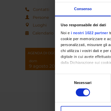
Consenso
Contatti
Persone
Luoghi
Uso responsabile dei dati
Calendario
Noi e
i nostri 1022 partner
t
cookie per memorizzare e acce
personalizzati, misurare gli an
chi utilizza i vostri dati e pe
AGENDA DI OGGI
digitale in cui avete effettua
dom
dalla Dichiarazione sui cookie
9 agosto 2026
Con il tuo consenso, vorrem
Selezione
raccogliere informazi
Necessari
del
Identificare il tuo di
consenso
digitali).
Approfondisci come vengono el
modificare o ritirare il tuo 