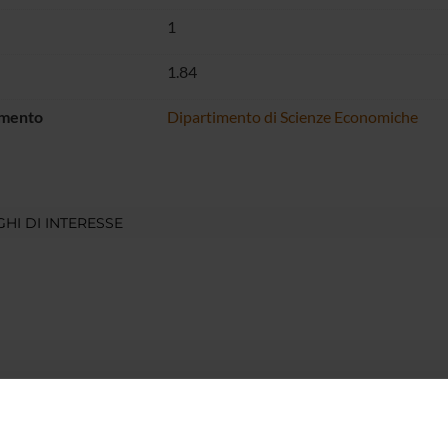
1
1.84
imento
Dipartimento di Scienze Economiche
HI DI INTERESSE