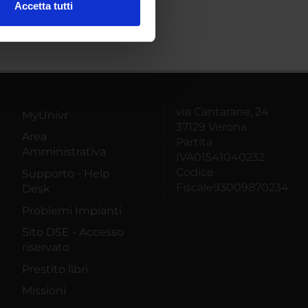
Accetta tutti
l media e per analizzare il
ostri partner che si occupano
azioni che hai fornito loro o
via Cantarane, 24
MyUnivr
37129 Verona
Area
Partita
Amministrativa
IVA01541040232
Codice
Supporto - Help
Fiscale93009870234
Desk
Problemi Impianti
Sito DSE - Accesso
riservato
Prestito libri
Missioni