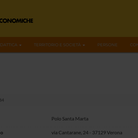
IDATTICA
TERRITORIO E SOCIETÀ
PERSONE
CON
.84
Polo Santa Marta
zo
via Cantarane, 24 - 37129 Verona