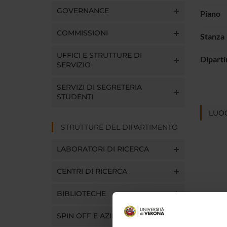
GOVERNANCE
Piano
COMMISSIONI
Stanza
UFFICI E STRUTTURE DI
Dipart
SERVIZIO
SERVIZI DI SEGRETERIA
STUDENTI
LUOG
STRUTTURE DEL DIPARTIMENTO
LABORATORI DI RICERCA
CENTRI DI RICERCA
BIBLIOTECHE
SPIN OFF E AZIENDE