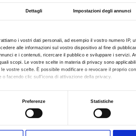
Dettagli
Impostazioni degli annunci
rattiamo i vostri dati personali, ad esempio il vostro numero IP, 
dere alle informazioni sul vostro dispositivo al fine di pubblica
nunci e i contenuti, ricercare il pubblico e sviluppare i servizi. A
r quali scopi. Le vostre scelte in materia di privacy sono applicabi
to le vostre scelte. È possibile modificare o revocare il proprio 
 o facendo clic sull'icona di attivazione della privacy.
mo anche:
oni sulla tua posizione geografica, con un'approssimazione di qu
Preferenze
Statistiche
spositivo, scansionandolo attivamente alla ricerca di caratteristich
aborati i tuoi dati personali e imposta le tue preferenze nella
s
Condividi
consenso in qualsiasi momento dalla Dichiarazione sui cookie.