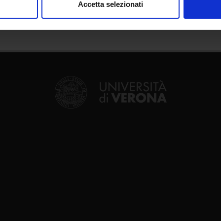
Accetta selezionati
nalizzare contenuti ed annunci, per fornire funzionalità dei socia
inoltre informazioni sul modo in cui utilizzi il nostro sito con i n
icità e social media, i quali potrebbero combinarle con altre inform
lizzo dei loro servizi.