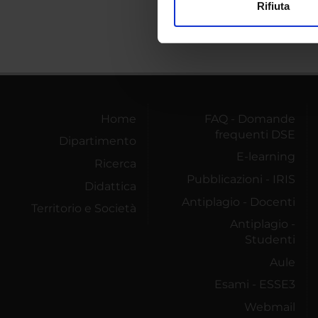
Rifiuta
Utilizziamo i cookie per perso
nostro traffico. Condividiamo 
di analisi dei dati web, pubbl
che hanno raccolto dal tuo uti
Home
FAQ - Domande
frequenti DSE
Dipartimento
E-learning
Ricerca
Pubblicazioni - IRIS
Didattica
Antiplagio - Docenti
Territorio e Società
Antiplagio -
Studenti
Aule
Esami - ESSE3
Webmail