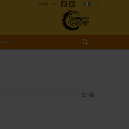
Segui su
TATTI