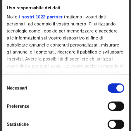
Uso responsabile dei dati
RESEARCH LABORATORIES
Noi e
i nostri 1022 partner
trattiamo i vostri dati
personali, ad esempio il vostro numero IP, utilizzando
RESEARCH CENTRES
tecnologie come i cookie per memorizzare e accedere
alle informazioni sul vostro dispositivo al fine di
LIBRARIES
pubblicare annunci e contenuti personalizzati, misurare
SPIN OFF AND COMPANIES
gli annunci e i contenuti, ricercare il pubblico e sviluppare
i servizi. Avete la possibilità di scegliere chi utilizza i
Contacts
vostri dati e per quali scopi. Le vostre scelte in materia di
privacy sono applicabili solo su questa proprietà digitale
People
in cui avete effettuato le vostre scelte. È possibile
Selezione
Places
modificare o revocare il proprio consenso in qualsiasi
Necessari
del
Calendar
momento dalla Dichiarazione sui cookie o facendo clic
consenso
sull'icona di attivazione della privacy.
Preferenze
Con il tuo consenso, vorremmo anche:
raccogliere informazioni sulla tua posizione
Statistiche
geografica, con un'approssimazione di qualche