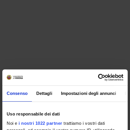
ORGANISATION
Consenso
Dettagli
Impostazioni degli annunci
In
GOVERNANCE
COMMITTEES
Uso responsabile dei dati
Noi e
i nostri 1022 partner
trattiamo i vostri dati
DEPARTMENT ADMINISTRATION OFFICES