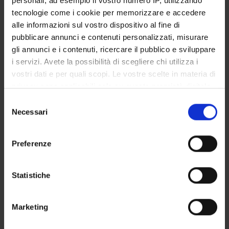
personali, ad esempio il vostro numero IP, utilizzando
STUDENT ADMINISTRATION OFFICES
tecnologie come i cookie per memorizzare e accedere
alle informazioni sul vostro dispositivo al fine di
DEPARTMENT FACILITIES
pubblicare annunci e contenuti personalizzati, misurare
gli annunci e i contenuti, ricercare il pubblico e sviluppare
RESEARCH LABORATORIES
i servizi. Avete la possibilità di scegliere chi utilizza i
vostri dati e per quali scopi. Le vostre scelte in materia di
RESEARCH CENTRES
privacy sono applicabili solo su questa proprietà digitale
in cui avete effettuato le vostre scelte. È possibile
Selezione
LIBRARIES
modificare o revocare il proprio consenso in qualsiasi
Necessari
del
momento dalla Dichiarazione sui cookie o facendo clic
SPIN OFF AND COMPANIES
consenso
sull'icona di attivazione della privacy.
Preferenze
Contacts
Con il tuo consenso, vorremmo anche:
People
raccogliere informazioni sulla tua posizione
Statistiche
Places
geografica, con un'approssimazione di qualche
metro,
Calendar
Marketing
Identificare il tuo dispositivo, scansionandolo
attivamente alla ricerca di caratteristiche specifiche