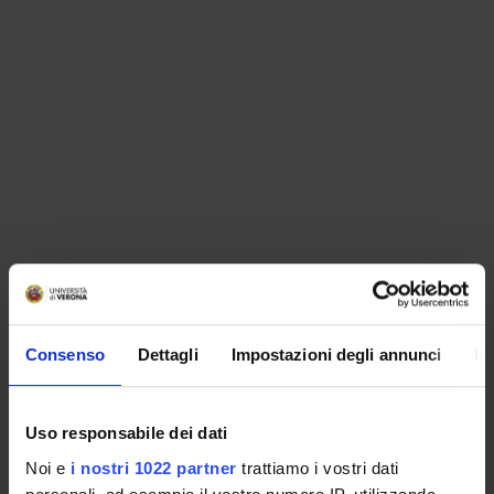
ORGANISATION
Consenso
Dettagli
Impostazioni degli annunci
In
GOVERNANCE
COMMITTEES
Uso responsabile dei dati
Noi e
i nostri 1022 partner
trattiamo i vostri dati
DEPARTMENT ADMINISTRATION OFFICES