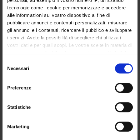
personali, ad esempio il vostro numero IP, utilizzando
STUDENT ADMINISTRATION OFFICES
tecnologie come i cookie per memorizzare e accedere
alle informazioni sul vostro dispositivo al fine di
DEPARTMENT FACILITIES
pubblicare annunci e contenuti personalizzati, misurare
gli annunci e i contenuti, ricercare il pubblico e sviluppare
RESEARCH LABORATORIES
i servizi. Avete la possibilità di scegliere chi utilizza i
vostri dati e per quali scopi. Le vostre scelte in materia di
RESEARCH CENTRES
privacy sono applicabili solo su questa proprietà digitale
in cui avete effettuato le vostre scelte. È possibile
Selezione
LIBRARIES
modificare o revocare il proprio consenso in qualsiasi
Necessari
del
momento dalla Dichiarazione sui cookie o facendo clic
SPIN OFF AND COMPANIES
consenso
sull'icona di attivazione della privacy.
Preferenze
Contacts
Con il tuo consenso, vorremmo anche:
People
raccogliere informazioni sulla tua posizione
Statistiche
Places
geografica, con un'approssimazione di qualche
metro,
Calendar
Marketing
Identificare il tuo dispositivo, scansionandolo
attivamente alla ricerca di caratteristiche specifiche