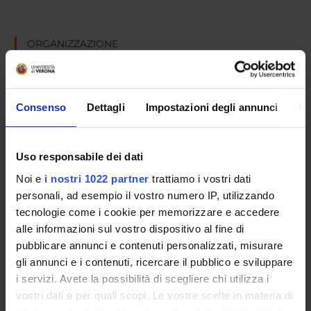
ORGANIZZAZIONE
GOVERNANCE
COMMISSIONI
Consenso
Dettagli
Impostazioni degli annunci
In
UFFICI E STRUTTURE DI SERVIZIO
Uso responsabile dei dati
SERVIZI DI SEGRETERIA STUDENTI
Noi e
i nostri 1022 partner
trattiamo i vostri dati
personali, ad esempio il vostro numero IP, utilizzando
STRUTTURE DEL DIPARTIMENTO
tecnologie come i cookie per memorizzare e accedere
alle informazioni sul vostro dispositivo al fine di
LABORATORI DI RICERCA
pubblicare annunci e contenuti personalizzati, misurare
CENTRI DI RICERCA
gli annunci e i contenuti, ricercare il pubblico e sviluppare
i servizi. Avete la possibilità di scegliere chi utilizza i
BIBLIOTECHE
vostri dati e per quali scopi. Le vostre scelte in materia di