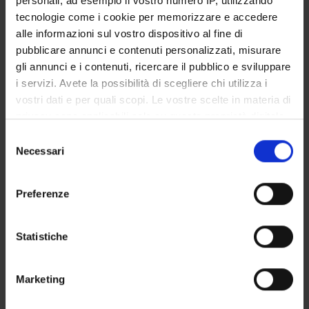
personali, ad esempio il vostro numero IP, utilizzando
STUDENT ADMINISTRATION OFFICES
tecnologie come i cookie per memorizzare e accedere
alle informazioni sul vostro dispositivo al fine di
DEPARTMENT FACILITIES
pubblicare annunci e contenuti personalizzati, misurare
gli annunci e i contenuti, ricercare il pubblico e sviluppare
RESEARCH LABORATORIES
i servizi. Avete la possibilità di scegliere chi utilizza i
vostri dati e per quali scopi. Le vostre scelte in materia di
RESEARCH CENTRES
privacy sono applicabili solo su questa proprietà digitale
in cui avete effettuato le vostre scelte. È possibile
Selezione
LIBRARIES
modificare o revocare il proprio consenso in qualsiasi
Necessari
del
momento dalla Dichiarazione sui cookie o facendo clic
SPIN OFF AND COMPANIES
consenso
sull'icona di attivazione della privacy.
Preferenze
Contacts
Con il tuo consenso, vorremmo anche:
People
raccogliere informazioni sulla tua posizione
Statistiche
Places
geografica, con un'approssimazione di qualche
metro,
Calendar
Marketing
Identificare il tuo dispositivo, scansionandolo
attivamente alla ricerca di caratteristiche specifiche