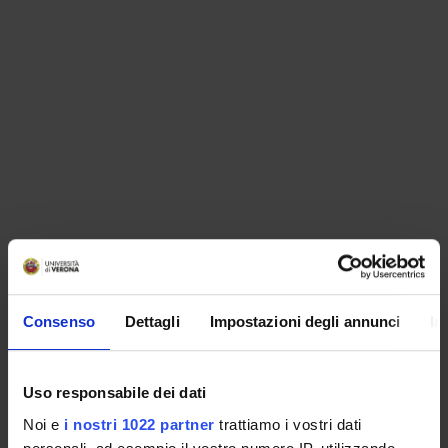
ORGANISATION
Consenso
Dettagli
Impostazioni degli annunci
In
GOVERNANCE
COMMITTEES
Uso responsabile dei dati
Noi e
i nostri 1022 partner
trattiamo i vostri dati
DEPARTMENT ADMINISTRATION OFFICES