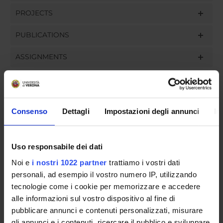
PROJECTS
PUBLICATIONS
ASSIGNMENTS
ORGANISATION
Consenso
Dettagli
Impostazioni degli annunci
In
GOVERNANCE
Uso responsabile dei dati
COMMITTEES
Noi e
i nostri 1022 partner
trattiamo i vostri dati
personali, ad esempio il vostro numero IP, utilizzando
DEPARTMENT ADMINISTRATION OFFICES
tecnologie come i cookie per memorizzare e accedere
STUDENT ADMINISTRATION OFFICES
alle informazioni sul vostro dispositivo al fine di
pubblicare annunci e contenuti personalizzati, misurare
gli annunci e i contenuti, ricercare il pubblico e sviluppare