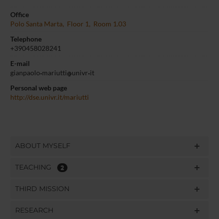
Office
Polo Santa Marta, Floor 1, Room 1.03
Telephone
+390458028241
E-mail
gianpaolo
mariutti
univr
it
Personal web page
http://dse.univr.it/mariutti
ABOUT MYSELF
TEACHING
2
THIRD MISSION
RESEARCH