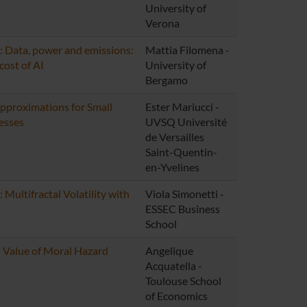
University of
Verona
 Data, power and emissions:
Mattia Filomena -
ost of AI
University of
Bergamo
proximations for Small
Ester Mariucci -
esses
UVSQ Université
de Versailles
Saint-Quentin-
en-Yvelines
Multifractal Volatility with
Viola Simonetti -
ESSEC Business
School
n Value of Moral Hazard
Angelique
Acquatella -
Toulouse School
of Economics