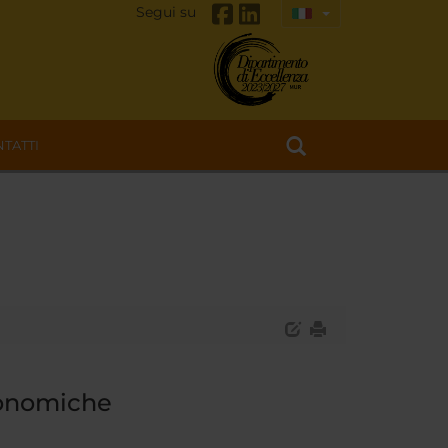
Segui su
TATTI
conomiche