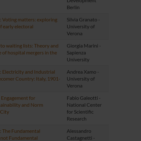
Development
Berlin
 Voting matters: exploring
Silvia Granato -
 early electoral
University of
Verona
to waiting lists: Theory and
Giorgia Marini -
 of hospital mergers in the
Sapienza
University
Electricity and Industrial
Andrea Xamo -
ecomer Country: Italy, 1901-
University of
Verona
c Engagement for
Fabio Galeotti -
ainability and Norm
National Center
 City
for Scientific
Research
: The Fundamental
Alessandro
s not Fundamental
Castagnetti -