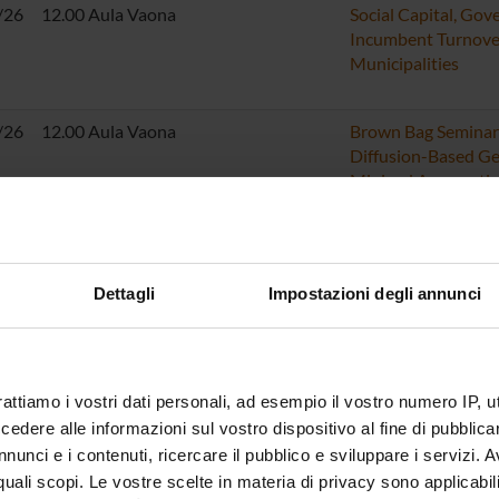
/26
12.00 Aula Vaona
Social Capital, Gov
Incumbent Turnover
Municipalities
/26
12.00 Aula Vaona
Brown Bag Seminar:
Diffusion-Based Ge
Minimal Assumpti
/26
12.00 Aula Vaona
Brown Bag Seminar:
packaging, reduce a
Dettagli
Impostazioni degli annunci
lives and money!
/26
12.00 Aula Vaona
Marco Mariotti: Se
Costs
rattiamo i vostri dati personali, ad esempio il vostro numero IP, 
dere alle informazioni sul vostro dispositivo al fine di pubblica
nunci e i contenuti, ricercare il pubblico e sviluppare i servizi. A
/26
12.00 Aula Vaona
Matteo Ploner: Gen
r quali scopi. Le vostre scelte in materia di privacy sono applicabi