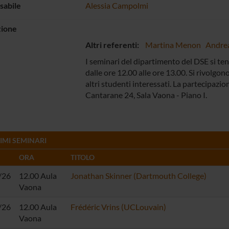
sabile
Alessia Campolmi
zione
Altri referenti:
Martina Menon
Andre
I seminari del dipartimento del DSE si te
dalle ore 12.00 alle ore 13.00. Si rivolgono
altri studenti interessati. La partecipazio
Cantarane 24, Sala Vaona - Piano I.
IMI SEMINARI
ORA
TITOLO
/26
12.00 Aula
Jonathan Skinner (Dartmouth College)
Vaona
/26
12.00 Aula
Frédéric Vrins (UCLouvain)
Vaona