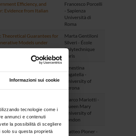
ernment Efficiency, and
Francesco Porcelli
: Evidence from Italian
- Sapienza
Università di
Roma
 Theoretical Guarantees for
Marta Gentiloni
nerative Models under
Silveri - École
ons
Polytechnique
Paris
 The hidden cost of wasted
Ernestina
nd reuse habits can save
Bagatella -
Informazioni sui cookie
University of
Verona
lf-Confirming Opportunity
Marco Mariotti -
Queen Mary
utilizzando tecnologie come i
University of
re annunci e contenuti
London
vete la possibilità di scegliere
der Differences in Pension
Matteo Ploner -
li solo su questa proprietà