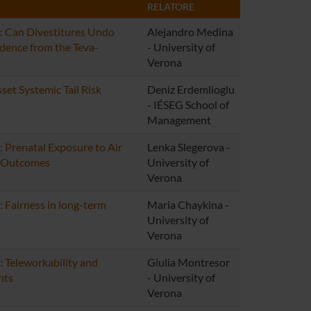
RELATORE
: Can Divestitures Undo
Alejandro Medina
dence from the Teva-
- University of
Verona
set Systemic Tail Risk
Deniz Erdemlioglu
- IÉSEG School of
Management
 Prenatal Exposure to Air
Lenka Slegerova -
h Outcomes
University of
Verona
 Fairness in long-term
Maria Chaykina -
University of
Verona
 Teleworkability and
Giulia Montresor
nts
- University of
Verona