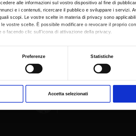
dere alle informazioni sul vostro dispositivo al fine di pubblica
nunci e i contenuti, ricercare il pubblico e sviluppare i servizi. A
r quali scopi. Le vostre scelte in materia di privacy sono applicabi
to le vostre scelte. È possibile modificare o revocare il proprio 
 o facendo clic sull'icona di attivazione della privacy.
Share
mo anche:
oni sulla tua posizione geografica, con un'approssimazione di qu
Preferenze
Statistiche
spositivo, scansionandolo attivamente alla ricerca di caratteristich
aborati i tuoi dati personali e imposta le tue preferenze nella
s
consenso in qualsiasi momento dalla Dichiarazione sui cookie.
Accetta selezionati
nalizzare contenuti ed annunci, per fornire funzionalità dei socia
inoltre informazioni sul modo in cui utilizzi il nostro sito con i n
icità e social media, i quali potrebbero combinarle con altre inform
lizzo dei loro servizi.