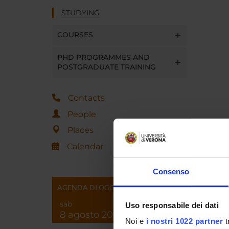
STUDYING
COURSES
PHD PROGRAMMES AND
POSTGRADUATE TRAINING
Contacts
People
Places
Calendar
Consenso
AGENDA DI OGGI
sab
Uso responsabile dei dati
8 agosto 2026
Noi e
i nostri 1022 partner
t