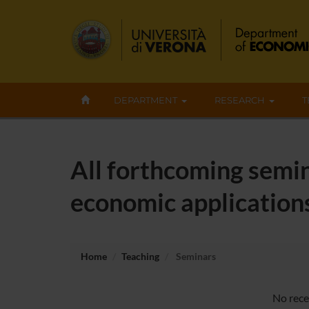
DEPARTMENT
RESEARCH
T
All forthcoming semin
economic application
Home
Teaching
Seminars
No rece