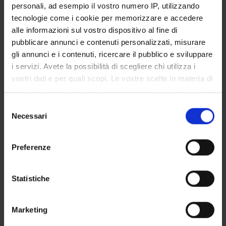
personali, ad esempio il vostro numero IP, utilizzando
SERVIZI DI SEGRETERIA STUDENTI
tecnologie come i cookie per memorizzare e accedere
alle informazioni sul vostro dispositivo al fine di
STRUTTURE DEL DIPARTIMENTO
pubblicare annunci e contenuti personalizzati, misurare
gli annunci e i contenuti, ricercare il pubblico e sviluppare
LABORATORI DI RICERCA
i servizi. Avete la possibilità di scegliere chi utilizza i
vostri dati e per quali scopi. Le vostre scelte in materia di
CENTRI DI RICERCA
privacy sono applicabili solo su questa proprietà digitale
BIBLIOTECHE
in cui avete effettuato le vostre scelte. È possibile
Selezione
modificare o revocare il proprio consenso in qualsiasi
Necessari
del
SPIN OFF E AZIENDE
momento dalla Dichiarazione sui cookie o facendo clic
consenso
sull'icona di attivazione della privacy.
Preferenze
Contatti
Con il tuo consenso, vorremmo anche:
Persone
raccogliere informazioni sulla tua posizione
Statistiche
Luoghi
geografica, con un'approssimazione di qualche
Calendario
metro,
Marketing
Identificare il tuo dispositivo, scansionandolo
attivamente alla ricerca di caratteristiche specifiche