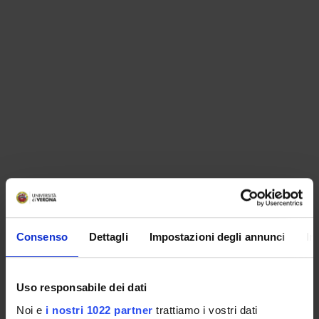
ORGANIZZAZIONE
Consenso
Dettagli
Impostazioni degli annunci
In
GOVERNANCE
COMMISSIONI
Uso responsabile dei dati
UFFICI E STRUTTURE DI SERVIZIO
Noi e
i nostri 1022 partner
trattiamo i vostri dati