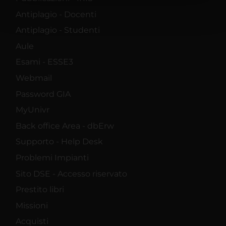
con un'approssimazione di
Antiplagio - Docenti
qualche metro,
Antiplagio - Studenti
Identificare il tuo
Aule
Esami - ESSE3
dispositivo, scansionandolo
Webmail
attivamente alla ricerca di
Password GIA
caratteristiche specifiche
MyUnivr
(impronte digitali).
Back office Area - dbErw
Supporto - Help Desk
Approfondisci come vengono
Problemi Impianti
elaborati i tuoi dati personali e
Sito DSE - Accesso riservato
imposta le tue preferenze nella
Prestito libri
sezione dettagli
. Puoi modificare
Missioni
o ritirare il tuo consenso in
Acquisti