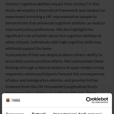
citizens’ cognitive abilities impact their choices? In this
study, we employ a theoretical framework and conduct an
experiment involving a UK-representative sample to
demonstrate that enhanced cognitive abilities can lead to
improved policy preferences. We also highlight the
significant role of beliefs about the cognitive abilities of
other citizens: individuals with high cognitive skills may
withhold support for bene-
ficial policies if they are skeptical about others’ ability to
accurately assess positive effects. We substantiate these
findings through a textual analysis of open-ended survey
responses, where participants forecast the consequences
of labor and immigration reforms, and provide further
evidence from the UK Household Longitudinal Study
linking cognitive abilities to political attitudes. These
findings carry important policy implications: educational
programs aimed at developing cognitive skills and
interventions designed to enhance trust in others’