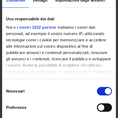
Consenso
Dettagli
Impostazioni degli annunci
In
understanding could improve the quality of democratic
decision-making.
Uso responsabile dei dati
Noi e
i nostri 1022 partner
trattiamo i vostri dati
personali, ad esempio il vostro numero IP, utilizzando
tecnologie come i cookie per memorizzare e accedere
alle informazioni sul vostro dispositivo al fine di
Referente
Maria Vittoria Levati
pubblicare annunci e contenuti personalizzati, misurare
gli annunci e i contenuti, ricercare il pubblico e sviluppare
Referente esterno
i servizi. Avete la possibilità di scegliere chi utilizza i
Data pubblicazione
vostri dati e per quali scopi. Le vostre scelte in materia di
24 luglio 2024
privacy sono applicabili solo su questa proprietà digitale
in cui avete effettuato le vostre scelte. È possibile
Selezione
modificare o revocare il proprio consenso in qualsiasi
Necessari
del
momento dalla Dichiarazione sui cookie o facendo clic
consenso
OFFERTA FORMATIVA
sull'icona di attivazione della privacy.
Preferenze
CORSI DI STUDIO
Con il tuo consenso, vorremmo anche: