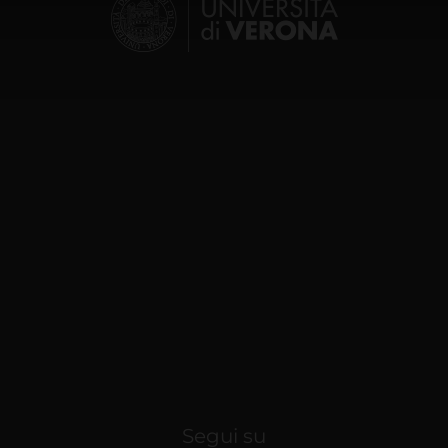
icità e social media, i quali potrebbero combinarle con altre inform
lizzo dei loro servizi.
Segui su