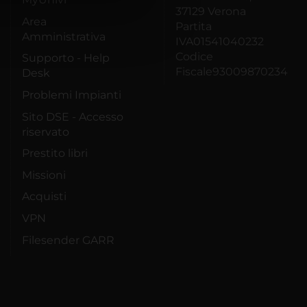
azioni che hai fornito loro o
37129 Verona
Area
Partita
Amministrativa
IVA01541040232
Codice
Supporto - Help
Fiscale93009870234
Desk
Problemi Impianti
Sito DSE - Accesso
riservato
Prestito libri
Missioni
Acquisti
VPN
Filesender GARR