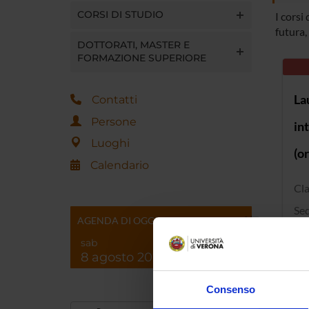
CORSI DI STUDIO
I corsi
futura, 
DOTTORATI, MASTER E
FORMAZIONE SUPERIORE
La
Contatti
Persone
in
Luoghi
(o
Calendario
Cla
Se
AGENDA DI OGGI
sab
8 agosto 2026
La
Consenso
Cla