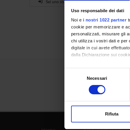
Sei uno studente già iscritto?
Se
Uso responsabile dei dati
Noi e
i nostri 1022 partner
t
cookie per memorizzare e acce
personalizzati, misurare gli an
chi utilizza i vostri dati e pe
digitale in cui avete effettua
dalla Dichiarazione sui cookie
Con il tuo consenso, vorrem
Selezione
raccogliere informazi
Necessari
del
Identificare il tuo di
consenso
digitali).
Approfondisci come vengono el
modificare o ritirare il tuo 
Rifiuta
Utilizziamo i cookie per perso
nostro traffico. Condividiamo 
Home
FAQ - Domande