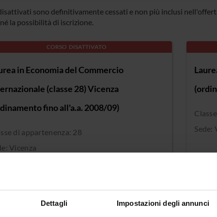
 disattivati sono definitivamente cessati e non più inclusi nell'offe
né la possibilità di iscrizione.
CORSO DISATTIVATO
urea in Economia del Commercio
Laure
ternazionale (classe 28) Vicenza
(ordin
rdinamento fino all'a.a. 2008/09)
Classe
Sede: 
sse di appartenenza: 28
de: Vicenza
CORSO DISATTIVATO
urea in Economia politica (Classe 28)
Dettagli
Impostazioni degli annunci
sse di appartenenza: 28