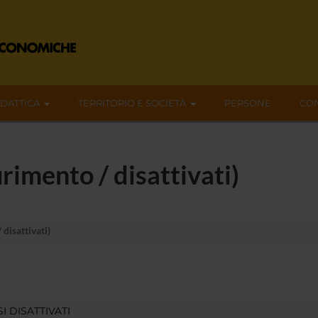
IDATTICA
TERRITORIO E SOCIETÀ
PERSONE
CON
urimento / disattivati)
 disattivati)
I DISATTIVATI