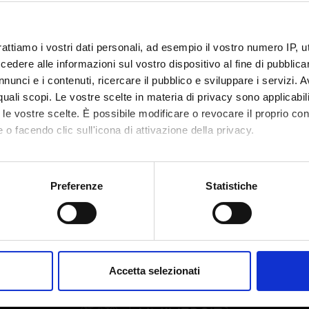
de: Verona
rattiamo i vostri dati personali, ad esempio il vostro numero IP, 
dere alle informazioni sul vostro dispositivo al fine di pubblica
nunci e i contenuti, ricercare il pubblico e sviluppare i servizi. A
r quali scopi. Le vostre scelte in materia di privacy sono applicabi
to le vostre scelte. È possibile modificare o revocare il proprio 
 o facendo clic sull'icona di attivazione della privacy.
mo anche:
Condividi
oni sulla tua posizione geografica, con un'approssimazione di qu
Preferenze
Statistiche
spositivo, scansionandolo attivamente alla ricerca di caratteristich
aborati i tuoi dati personali e imposta le tue preferenze nella
s
consenso in qualsiasi momento dalla Dichiarazione sui cookie.
Accetta selezionati
nalizzare contenuti ed annunci, per fornire funzionalità dei socia
inoltre informazioni sul modo in cui utilizzi il nostro sito con i n