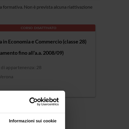
rta formativa. Non è prevista alcuna riattivazione
CORSO DISATTIVATO
a in Economia e Commercio (classe 28)
amento fino all'a.a. 2008/09)
 di appartenenza: 28
Verona
Informazioni sui cookie