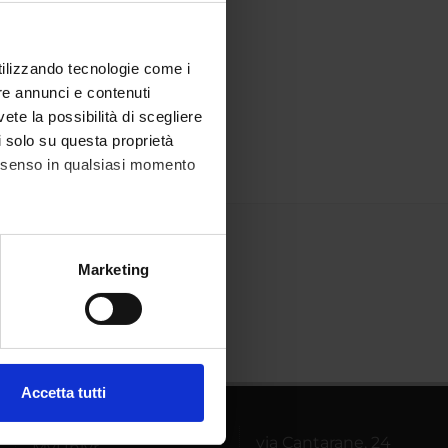
utilizzando tecnologie come i
re annunci e contenuti
vete la possibilità di scegliere
li solo su questa proprietà
consenso in qualsiasi momento
alche metro,
Marketing
e specifiche (impronte
ezione dettagli
. Puoi
Accetta tutti
l media e per analizzare il
ostri partner che si occupano
via Cantarane, 24
MyUnivr