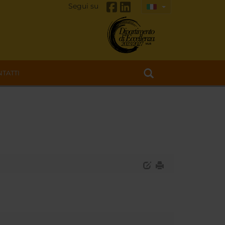
Segui su
TATTI