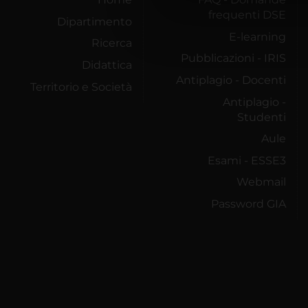
di analisi dei dati web, pubbl
frequenti DSE
Dipartimento
che hanno raccolto dal tuo uti
E-learning
Ricerca
Pubblicazioni - IRIS
Didattica
Antiplagio - Docenti
Territorio e Società
Antiplagio -
Studenti
Aule
Esami - ESSE3
Webmail
Password GIA