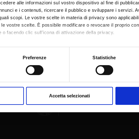
dere alle informazioni sul vostro dispositivo al fine di pubblica
nunci e i contenuti, ricercare il pubblico e sviluppare i servizi. A
r quali scopi. Le vostre scelte in materia di privacy sono applicabi
to le vostre scelte. È possibile modificare o revocare il proprio 
 o facendo clic sull'icona di attivazione della privacy.
Share
mo anche:
oni sulla tua posizione geografica, con un'approssimazione di qu
Preferenze
Statistiche
spositivo, scansionandolo attivamente alla ricerca di caratteristich
aborati i tuoi dati personali e imposta le tue preferenze nella
s
consenso in qualsiasi momento dalla Dichiarazione sui cookie.
Accetta selezionati
nalizzare contenuti ed annunci, per fornire funzionalità dei socia
inoltre informazioni sul modo in cui utilizzi il nostro sito con i n
icità e social media, i quali potrebbero combinarle con altre inform
lizzo dei loro servizi.