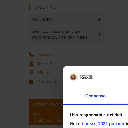
STUDYING
COURSES
PHD PROGRAMMES AND
POSTGRADUATE TRAINING
Contacts
People
Places
Calendar
Consenso
AGENDA DI OGGI
gio
Uso responsabile dei dati
6 agosto 2026
Noi e
i nostri 1022 partner
t