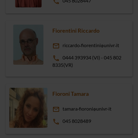
phone
045 8028447
Fiorentini Riccardo
email
riccardo
fiorentini
univr
it
phone
0444 393934 (VI) - 045 802
8335(VR)
Fioroni Tamara
email
tamara
fioroni
univr
it
phone
045 8028489