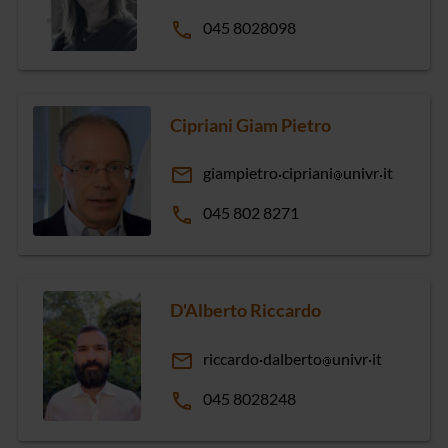
phone
045 8028098
Cipriani Giam Pietro
email
giampietro
cipriani
univr
it
phone
045 802 8271
D'Alberto Riccardo
email
riccardo
dalberto
univr
it
phone
045 8028248