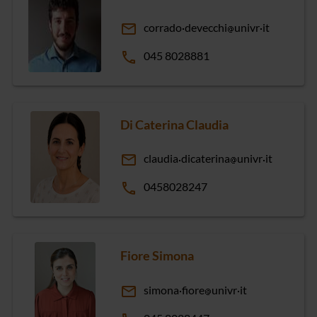
email
corrado
devecchi
univr
it
phone
045 8028881
Di Caterina Claudia
email
claudia
dicaterina
univr
it
phone
0458028247
Fiore Simona
email
simona
fiore
univr
it