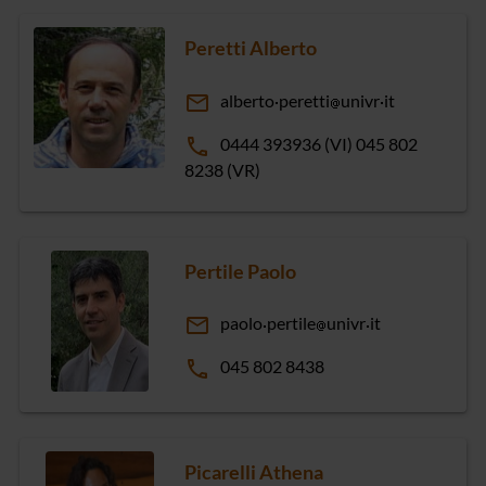
Peretti Alberto
email
alberto
peretti
univr
it
phone
0444 393936 (VI) 045 802
8238 (VR)
Pertile Paolo
email
paolo
pertile
univr
it
phone
045 802 8438
Picarelli Athena