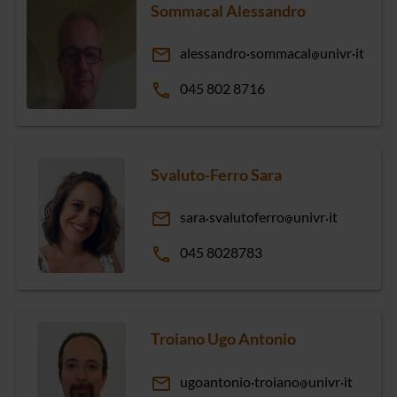
Sommacal Alessandro
email
alessandro
sommacal
univr
it
phone
045 802 8716
Svaluto-Ferro Sara
email
sara
svalutoferro
univr
it
phone
045 8028783
Troiano Ugo Antonio
email
ugoantonio
troiano
univr
it