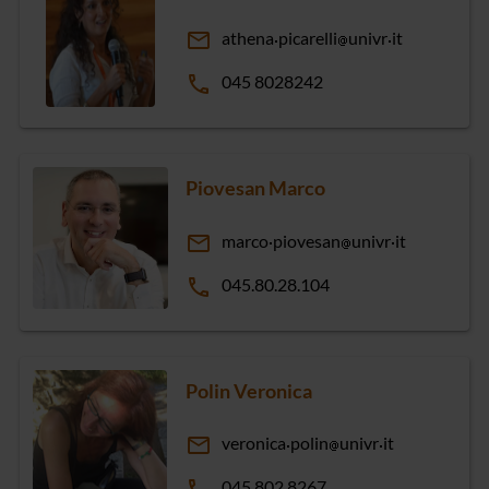
email
athena
picarelli
univr
it
phone
045 8028242
Piovesan Marco
email
marco
piovesan
univr
it
phone
045.80.28.104
Polin Veronica
email
veronica
polin
univr
it
045 802 8267