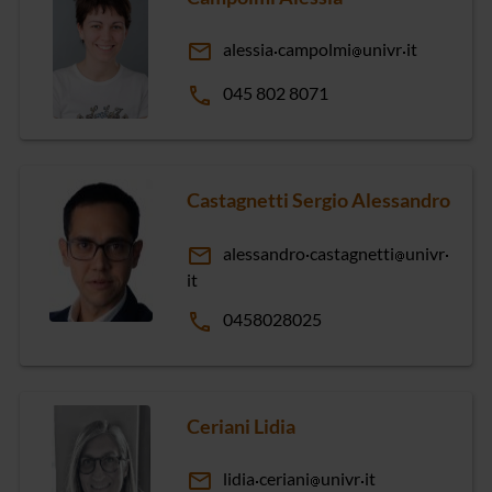
email
alessia
campolmi
univr
it
phone
045 802 8071
Castagnetti Sergio Alessandro
email
alessandro
castagnetti
univr
it
phone
0458028025
Ceriani Lidia
email
lidia
ceriani
univr
it