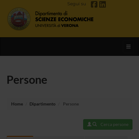
Segui su
Toggl
Persone
Home
Dipartimento
Persone
Cerca persone