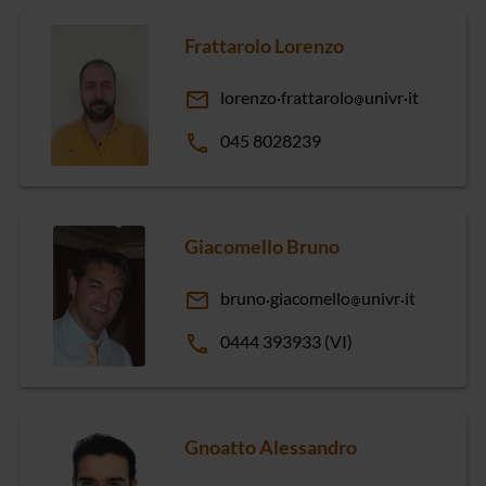
Frattarolo Lorenzo
email
lorenzo
frattarolo
univr
it
phone
045 8028239
Giacomello Bruno
email
bruno
giacomello
univr
it
phone
0444 393933 (VI)
Gnoatto Alessandro