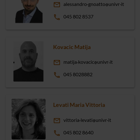
email
alessandro
gnoatto
univr
it
phone
045 802 8537
Kovacic Matija
email
matija
kovacic
univr
it
phone
045 8028882
Levati Maria Vittoria
email
vittoria
levati
univr
it
phone
045 802 8640