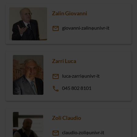
Zalin Giovanni
email
giovanni
zalin
univr
it
Zarri Luca
email
luca
zarri
univr
it
phone
045 802 8101
Zoli Claudio
email
claudio
zoli
univr
it