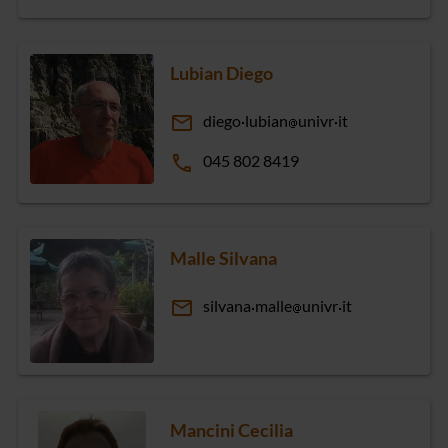
Lubian Diego
email
diego
lubian
univr
it
phone
045 802 8419
Malle Silvana
email
silvana
malle
univr
it
Mancini Cecilia