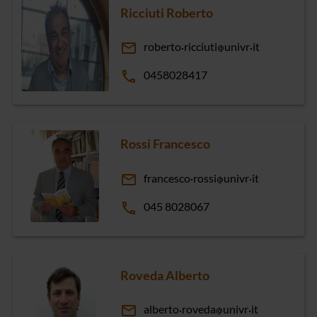
Ricciuti Roberto
email
roberto
ricciuti
univr
it
phone
0458028417
Rossi Francesco
email
francesco
rossi
univr
it
phone
045 8028067
Roveda Alberto
email
alberto
roveda
univr
it