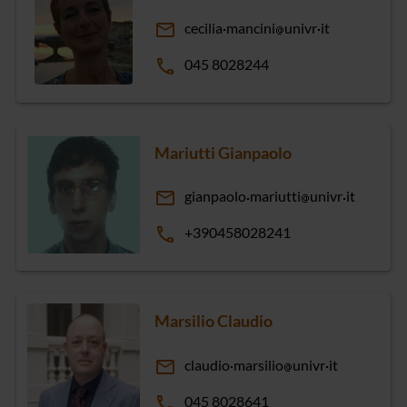
email
cecilia
mancini
univr
it
phone
045 8028244
Mariutti Gianpaolo
email
gianpaolo
mariutti
univr
it
phone
+390458028241
Marsilio Claudio
email
claudio
marsilio
univr
it
phone
045 8028641