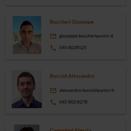
Buccheri Giuseppe
email
giuseppe
buccheri
univr
it
phone
045 8028525
Bucciol Alessandro
email
alessandro
bucciol
univr
it
phone
045 802 8278
Campolmi Alessia