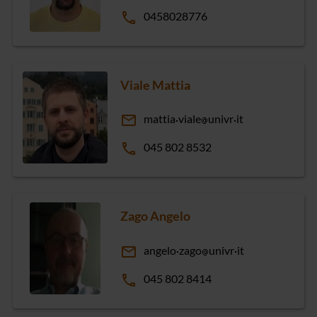
phone
0458028776
Viale Mattia
email
mattia
viale
univr
it
phone
045 802 8532
Zago Angelo
email
angelo
zago
univr
it
phone
045 802 8414