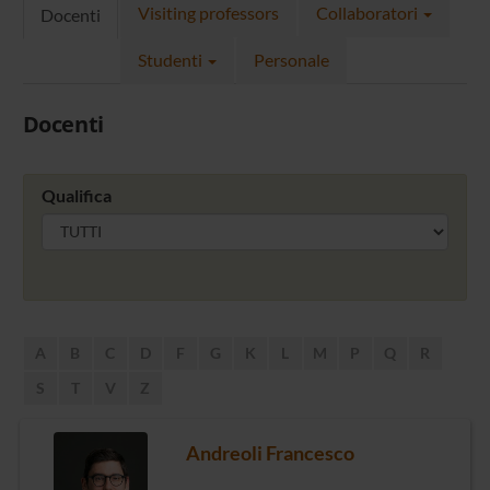
Visiting professors
Collaboratori
Docenti
Studenti
Personale
Docenti
Qualifica
A
B
C
D
F
G
K
L
M
P
Q
R
S
T
V
Z
Andreoli Francesco