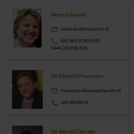
Demo Edoardo
email
edoardo
demo
univr
it
phone
045 802 8782 (VR)
0444.393930 (VI)
De Sinopoli Francesco
email
francesco
desinopoli
univr
it
phone
045 8028079
De Vecchi Corrado