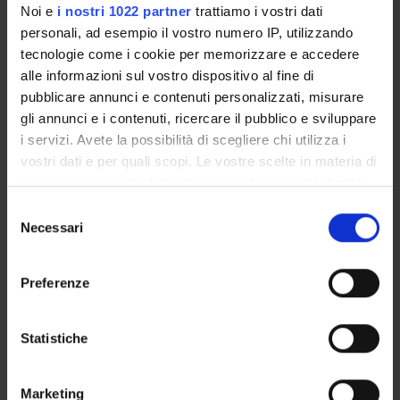
Menon Martina
Noi e
i nostri 1022 partner
trattiamo i vostri dati
personali, ad esempio il vostro numero IP, utilizzando
email
tecnologie come i cookie per memorizzare e accedere
martina
menon
univr
it
alle informazioni sul vostro dispositivo al fine di
phone
045 8028420
pubblicare annunci e contenuti personalizzati, misurare
gli annunci e i contenuti, ricercare il pubblico e sviluppare
i servizi. Avete la possibilità di scegliere chi utilizza i
vostri dati e per quali scopi. Le vostre scelte in materia di
Minozzo Marco
privacy sono applicabili solo su questa proprietà digitale
in cui avete effettuato le vostre scelte. È possibile
Selezione
email
marco
minozzo
univr
it
modificare o revocare il proprio consenso in qualsiasi
Necessari
del
momento dalla Dichiarazione sui cookie o facendo clic
consenso
phone
045 802 8234
sull'icona di attivazione della privacy.
Preferenze
Con il tuo consenso, vorremmo anche:
raccogliere informazioni sulla tua posizione
Statistiche
Moramarco Graziano
geografica, con un'approssimazione di qualche
metro,
email
graziano
moramarco
univr
it
Marketing