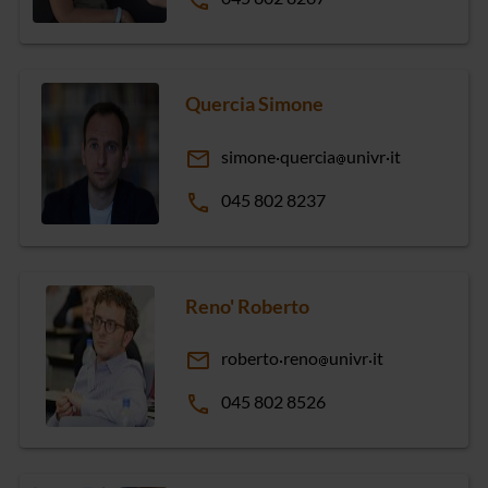
phone
Quercia Simone
email
simone
quercia
univr
it
phone
045 802 8237
Reno' Roberto
email
roberto
reno
univr
it
phone
045 802 8526