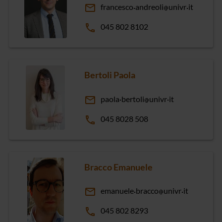
email
francesco
andreoli
univr
it
phone
045 802 8102
Bertoli Paola
email
paola
bertoli
univr
it
phone
045 8028 508
Bracco Emanuele
email
emanuele
bracco
univr
it
phone
045 802 8293