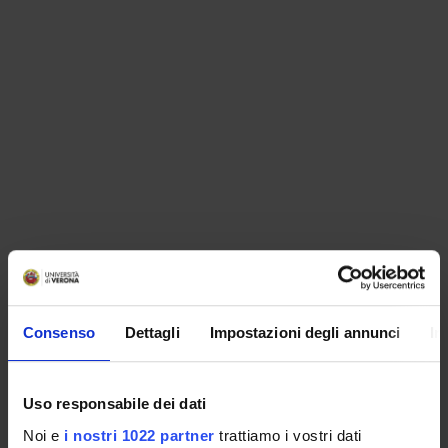
ORGANIZZAZIONE
Consenso
Dettagli
Impostazioni degli annunci
In
GOVERNANCE
COMMISSIONI
Uso responsabile dei dati
UFFICI E STRUTTURE DI SERVIZIO
Noi e
i nostri 1022 partner
trattiamo i vostri dati