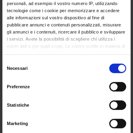
personali, ad esempio il vostro numero IP, utilizzando
SERVIZI DI SEGRETERIA STUDENTI
tecnologie come i cookie per memorizzare e accedere
alle informazioni sul vostro dispositivo al fine di
STRUTTURE DEL DIPARTIMENTO
pubblicare annunci e contenuti personalizzati, misurare
gli annunci e i contenuti, ricercare il pubblico e sviluppare
LABORATORI DI RICERCA
i servizi. Avete la possibilità di scegliere chi utilizza i
vostri dati e per quali scopi. Le vostre scelte in materia di
CENTRI DI RICERCA
privacy sono applicabili solo su questa proprietà digitale
BIBLIOTECHE
in cui avete effettuato le vostre scelte. È possibile
Selezione
modificare o revocare il proprio consenso in qualsiasi
Necessari
del
SPIN OFF E AZIENDE
momento dalla Dichiarazione sui cookie o facendo clic
consenso
sull'icona di attivazione della privacy.
Preferenze
Contatti
Con il tuo consenso, vorremmo anche:
Persone
raccogliere informazioni sulla tua posizione
Statistiche
Luoghi
geografica, con un'approssimazione di qualche
Calendario
metro,
Marketing
Identificare il tuo dispositivo, scansionandolo
attivamente alla ricerca di caratteristiche specifiche