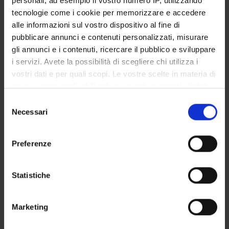
personali, ad esempio il vostro numero IP, utilizzando
STUDENT ADMINISTRATION OFFICES
tecnologie come i cookie per memorizzare e accedere
alle informazioni sul vostro dispositivo al fine di
DEPARTMENT FACILITIES
pubblicare annunci e contenuti personalizzati, misurare
gli annunci e i contenuti, ricercare il pubblico e sviluppare
RESEARCH LABORATORIES
i servizi. Avete la possibilità di scegliere chi utilizza i
vostri dati e per quali scopi. Le vostre scelte in materia di
RESEARCH CENTRES
privacy sono applicabili solo su questa proprietà digitale
in cui avete effettuato le vostre scelte. È possibile
Selezione
LIBRARIES
modificare o revocare il proprio consenso in qualsiasi
Necessari
del
momento dalla Dichiarazione sui cookie o facendo clic
SPIN OFF AND COMPANIES
consenso
sull'icona di attivazione della privacy.
Preferenze
Contacts
Con il tuo consenso, vorremmo anche:
People
raccogliere informazioni sulla tua posizione
Statistiche
Places
geografica, con un'approssimazione di qualche
metro,
Calendar
Marketing
Identificare il tuo dispositivo, scansionandolo
attivamente alla ricerca di caratteristiche specifiche