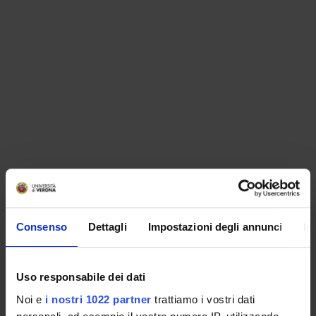
ORGANISATION
Consenso
Dettagli
Impostazioni degli annunci
In
GOVERNANCE
COMMITTEES
Uso responsabile dei dati
Noi e
i nostri 1022 partner
trattiamo i vostri dati
DEPARTMENT ADMINISTRATION OFFICES