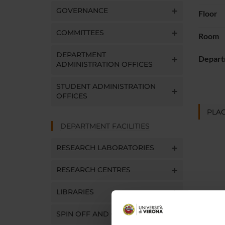
GOVERNANCE
Floor
COMMITTEES
Room
DEPARTMENT
Depart
ADMINISTRATION OFFICES
STUDENT ADMINISTRATION
OFFICES
PLAC
DEPARTMENT FACILITIES
RESEARCH LABORATORIES
RESEARCH CENTRES
LIBRARIES
SPIN OFF AND COMPANIES