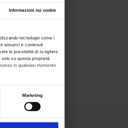
Informazioni sui cookie
utilizzando tecnologie come i
re annunci e contenuti
vete la possibilità di scegliere
li solo su questa proprietà
consenso in qualsiasi momento
alche metro,
Marketing
e specifiche (impronte
ezione dettagli
. Puoi