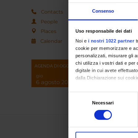
Consenso
Contacts
People
Places
Uso responsabile dei dati
Calendar
Noi e
i nostri 1022 partner
t
cookie per memorizzare e acce
personalizzati, misurare gli an
chi utilizza i vostri dati e pe
AGENDA DI OGGI
digitale in cui avete effettua
gio
dalla Dichiarazione sui cookie
6 agosto 2026
Con il tuo consenso, vorrem
Selezione
raccogliere informazi
Necessari
del
Identificare il tuo di
consenso
digitali).
Approfondisci come vengono el
modificare o ritirare il tuo 