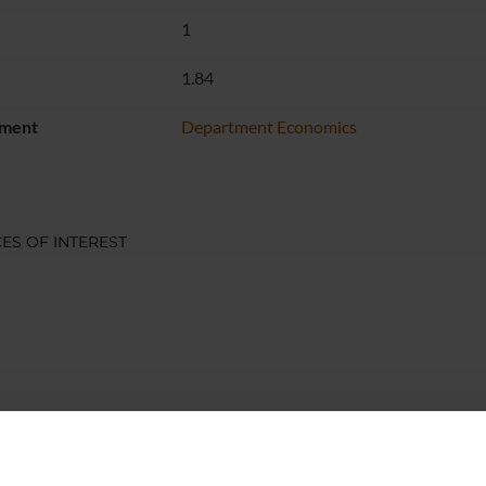
1
1.84
ment
Department Economics
ES OF INTEREST