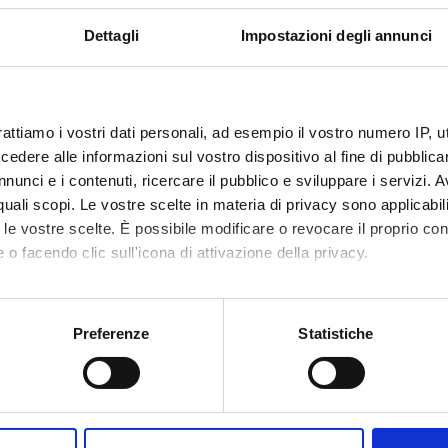
Dettagli
Impostazioni degli annunci
rattiamo i vostri dati personali, ad esempio il vostro numero IP, 
dere alle informazioni sul vostro dispositivo al fine di pubblica
nunci e i contenuti, ricercare il pubblico e sviluppare i servizi. A
r quali scopi. Le vostre scelte in materia di privacy sono applicabi
to le vostre scelte. È possibile modificare o revocare il proprio 
 o facendo clic sull'icona di attivazione della privacy.
mo anche:
oni sulla tua posizione geografica, con un'approssimazione di qu
Preferenze
Statistiche
spositivo, scansionandolo attivamente alla ricerca di caratteristich
aborati i tuoi dati personali e imposta le tue preferenze nella
s
Share
consenso in qualsiasi momento dalla Dichiarazione sui cookie.