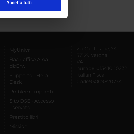
Accetta tutti
l media e per analizzare il
ostri partner che si occupano
azioni che hai fornito loro o
via Cantarane, 24
MyUnivr
37129 Verona
Back office Area -
VAT
dbErw
number01541040232
Italian Fiscal
Supporto - Help
Code93009870234
Desk
Problemi Impianti
Sito DSE - Accesso
riservato
Prestito libri
Missioni