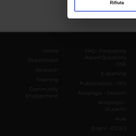
Rifiuta
Utilizziamo i cookie per perso
nostro traffico. Condividiamo 
di analisi dei dati web, pubbl
che hanno raccolto dal tuo uti
Home
FAQ - Frequently
Asked Questions
Department
DSE
Research
E-learning
Teaching
Pubblicazioni - IRIS
Community
Antiplagio - Docenti
Engagement
Antiplagio -
Studenti
Aule
Esami - ESSE3