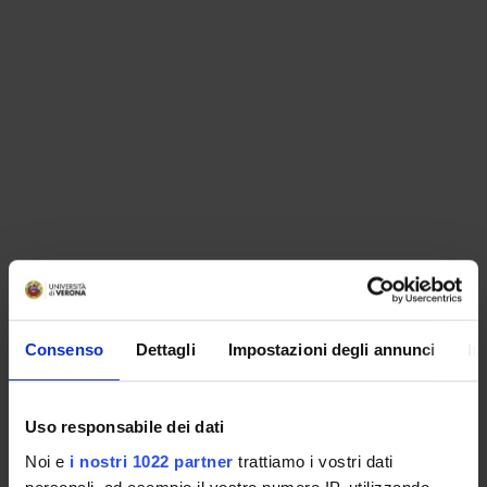
ORGANISATION
Consenso
Dettagli
Impostazioni degli annunci
In
GOVERNANCE
COMMITTEES
Uso responsabile dei dati
Noi e
i nostri 1022 partner
trattiamo i vostri dati
DEPARTMENT ADMINISTRATION OFFICES