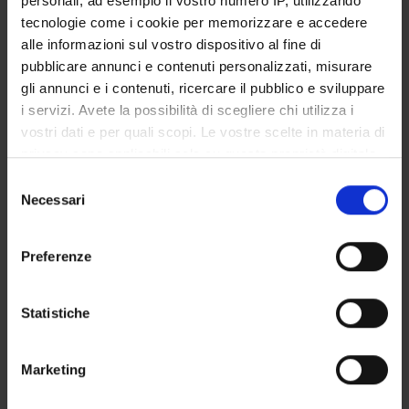
personali, ad esempio il vostro numero IP, utilizzando
STUDENT ADMINISTRATION OFFICES
tecnologie come i cookie per memorizzare e accedere
alle informazioni sul vostro dispositivo al fine di
DEPARTMENT FACILITIES
pubblicare annunci e contenuti personalizzati, misurare
gli annunci e i contenuti, ricercare il pubblico e sviluppare
RESEARCH LABORATORIES
i servizi. Avete la possibilità di scegliere chi utilizza i
vostri dati e per quali scopi. Le vostre scelte in materia di
RESEARCH CENTRES
privacy sono applicabili solo su questa proprietà digitale
in cui avete effettuato le vostre scelte. È possibile
Selezione
LIBRARIES
modificare o revocare il proprio consenso in qualsiasi
Necessari
del
momento dalla Dichiarazione sui cookie o facendo clic
SPIN OFF AND COMPANIES
consenso
sull'icona di attivazione della privacy.
Preferenze
Contacts
Con il tuo consenso, vorremmo anche:
People
raccogliere informazioni sulla tua posizione
Statistiche
Places
geografica, con un'approssimazione di qualche
metro,
Calendar
Marketing
Identificare il tuo dispositivo, scansionandolo
attivamente alla ricerca di caratteristiche specifiche