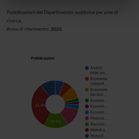
nostri partner che si occupano di analisi dei dati web,
Pubblicazioni del Dipartimento, suddivise per aree di
pubblicità e social media, i quali potrebbero combinarle
ricerca.
con altre informazioni che hai fornito loro o che hanno
Anno di riferimento:
2025.
raccolto dal tuo utilizzo dei loro servizi.
Pubblicazioni
Analisi
delle pol…
Economia
comport…
Economia
del ben…
Econom…
31.9%
Econom…
Econom…
Finanza…
16.4%
Macroec…
Metodi q…
Storia E…