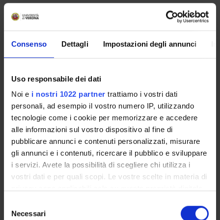
IL DIPARTIMENTO IN BREVE
Sede
Consenso
Dettagli
Impostazioni degli annunci
In
via Cantarane, 24 - 37129 Verona
Direttore
Prof. Alessandro Bucciol
Uso responsabile dei dati
Direttore Vicario
Prof. Roberto Ricciuti
Noi e
i nostri 1022 partner
trattiamo i vostri dati
personali, ad esempio il vostro numero IP, utilizzando
AREE DI RICERCA
tecnologie come i cookie per memorizzare e accedere
alle informazioni sul vostro dispositivo al fine di
CORSI DI STUDIO
pubblicare annunci e contenuti personalizzati, misurare
gli annunci e i contenuti, ricercare il pubblico e sviluppare
DOTTORATI DI RICERCA
i servizi. Avete la possibilità di scegliere chi utilizza i
vostri dati e per quali scopi. Le vostre scelte in materia di
privacy sono applicabili solo su questa proprietà digitale
in cui avete effettuato le vostre scelte. È possibile
Selezione
modificare o revocare il proprio consenso in qualsiasi
Necessari
del