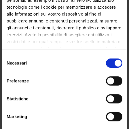
personali, ad esempio il vostro numero IP, utilizzando
STUDENT ADMINISTRATION OFFICES
tecnologie come i cookie per memorizzare e accedere
alle informazioni sul vostro dispositivo al fine di
DEPARTMENT FACILITIES
pubblicare annunci e contenuti personalizzati, misurare
gli annunci e i contenuti, ricercare il pubblico e sviluppare
RESEARCH LABORATORIES
i servizi. Avete la possibilità di scegliere chi utilizza i
vostri dati e per quali scopi. Le vostre scelte in materia di
RESEARCH CENTRES
privacy sono applicabili solo su questa proprietà digitale
in cui avete effettuato le vostre scelte. È possibile
Selezione
LIBRARIES
modificare o revocare il proprio consenso in qualsiasi
Necessari
del
momento dalla Dichiarazione sui cookie o facendo clic
SPIN OFF AND COMPANIES
consenso
sull'icona di attivazione della privacy.
Preferenze
Contacts
Con il tuo consenso, vorremmo anche:
People
raccogliere informazioni sulla tua posizione
Statistiche
Places
geografica, con un'approssimazione di qualche
metro,
Calendar
Marketing
Identificare il tuo dispositivo, scansionandolo
attivamente alla ricerca di caratteristiche specifiche