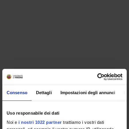
ORGANISATION
Consenso
Dettagli
Impostazioni degli annunci
In
GOVERNANCE
COMMITTEES
Uso responsabile dei dati
Noi e
i nostri 1022 partner
trattiamo i vostri dati
DEPARTMENT ADMINISTRATION OFFICES