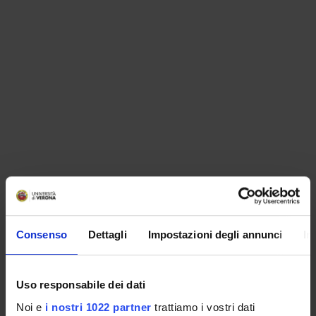
ORGANIZZAZIONE
Consenso
Dettagli
Impostazioni degli annunci
In
GOVERNANCE
COMMISSIONI
Uso responsabile dei dati
UFFICI E STRUTTURE DI SERVIZIO
Noi e
i nostri 1022 partner
trattiamo i vostri dati