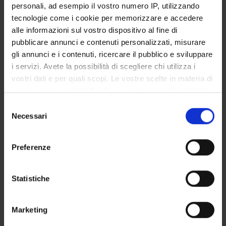
personali, ad esempio il vostro numero IP, utilizzando
SERVIZI DI SEGRETERIA STUDENTI
tecnologie come i cookie per memorizzare e accedere
alle informazioni sul vostro dispositivo al fine di
STRUTTURE DEL DIPARTIMENTO
pubblicare annunci e contenuti personalizzati, misurare
gli annunci e i contenuti, ricercare il pubblico e sviluppare
LABORATORI DI RICERCA
i servizi. Avete la possibilità di scegliere chi utilizza i
vostri dati e per quali scopi. Le vostre scelte in materia di
CENTRI DI RICERCA
privacy sono applicabili solo su questa proprietà digitale
BIBLIOTECHE
in cui avete effettuato le vostre scelte. È possibile
Selezione
modificare o revocare il proprio consenso in qualsiasi
Necessari
del
SPIN OFF E AZIENDE
momento dalla Dichiarazione sui cookie o facendo clic
consenso
sull'icona di attivazione della privacy.
Preferenze
Contatti
Con il tuo consenso, vorremmo anche:
Persone
raccogliere informazioni sulla tua posizione
Statistiche
Luoghi
geografica, con un'approssimazione di qualche
Calendario
metro,
Marketing
Identificare il tuo dispositivo, scansionandolo
attivamente alla ricerca di caratteristiche specifiche