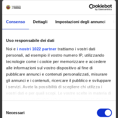
RESEARCH AREAS INVOLVED IN THE PROJECT
Consenso
Dettagli
Impostazioni degli annunci
In
Macroeconomia, Economia internazionale e Sviluppo
Demographic Economics
Economia comportamentale e sperimentale
Uso responsabile dei dati
Design of Experiments
Noi e
i nostri 1022 partner
trattiamo i vostri dati
personali, ad esempio il vostro numero IP, utilizzando
Economia comportamentale e sperimentale
Micro-Based Behavioral Economics
tecnologie come i cookie per memorizzare e accedere
alle informazioni sul vostro dispositivo al fine di
pubblicare annunci e contenuti personalizzati, misurare
gli annunci e i contenuti, ricercare il pubblico e sviluppare
i servizi. Avete la possibilità di scegliere chi utilizza i
ACTIVITIES
vostri dati e per quali scopi. Le vostre scelte in materia di
privacy sono applicabili solo su questa proprietà digitale
RESEARCH AREAS
in cui avete effettuato le vostre scelte. È possibile
Selezione
modificare o revocare il proprio consenso in qualsiasi
Necessari
del
PHD PROGRAMMES