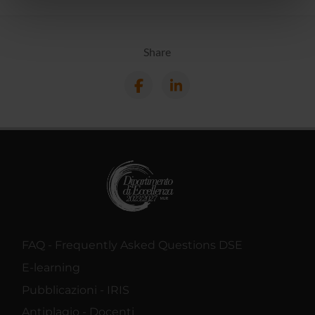
nostri partner che si occupano di analisi dei dati web,
pubblicità e social media, i quali potrebbero combinarle
con altre informazioni che hai fornito loro o che hanno
Share
raccolto dal tuo utilizzo dei loro servizi.
FAQ - Frequently Asked Questions DSE
E-learning
Pubblicazioni - IRIS
Antiplagio - Docenti