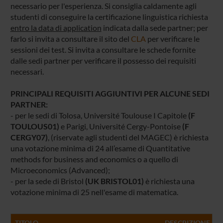
necessario per l'esperienza. Si consiglia caldamente agli
studenti di conseguire la certificazione linguistica richiesta
entro la data di application
indicata dalla sede partner; per
farlo si invita a consultare il sito del
CLA
per verificare le
sessioni dei test. Si invita a consultare le schede fornite
dalle sedi partner per verificare il possesso dei requisiti
necessari.
PRINCIPALI REQUISITI AGGIUNTIVI PER ALCUNE SEDI
PARTNER:
- per le sedi di Tolosa, Université Toulouse I Capitole
(F
TOULOUS01)
e Parigi, Université Cergy-Pontoise
(F
CERGY07)
, (riservate agli studenti del MAGEC) è richiesta
una votazione minima di 24 all’esame di Quantitative
methods for business and economics o a quello di
Microeconomics (Advanced);
- per la sede di Bristol
(UK BRISTOL01)
è richiesta una
votazione minima di 25 nell'esame di matematica.
TITOLO
DESCRIZIONE