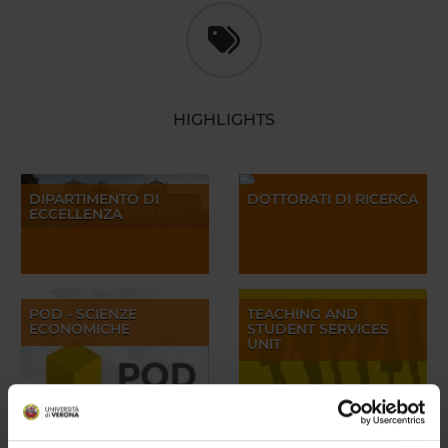
HIGHLIGHTS
DIPARTIMENTO DI
DOTTORATI DI RICERCA
ECCELLENZA
POD - SCIENZE
TEACHING AND
ECONOMICHE
STUDENT SERVICES
UNIT
ERASMUS TUTORING
JOB AND RESEARCH
SERVICE
OPPORTUNITIES