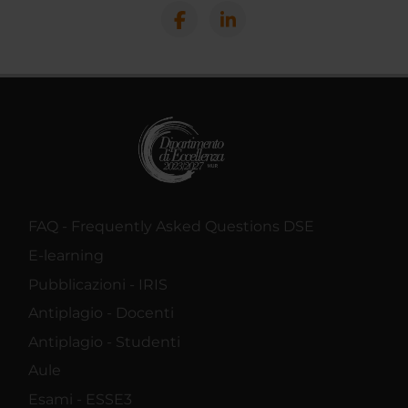
FAQ - Frequently Asked Questions DSE
E-learning
Pubblicazioni - IRIS
Antiplagio - Docenti
Antiplagio - Studenti
Aule
Esami - ESSE3