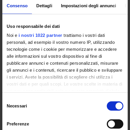
Consenso
Dettagli
Impostazioni degli annunci
In
Uso responsabile dei dati
ATTIVITÀ DI
ORIENTAMENTO
Noi e
i nostri 1022 partner
trattiamo i vostri dati
personali, ad esempio il vostro numero IP, utilizzando
tecnologie come i cookie per memorizzare e accedere
alle informazioni sul vostro dispositivo al fine di
pubblicare annunci e contenuti personalizzati, misurare
gli annunci e i contenuti, ricercare il pubblico e sviluppare
i servizi. Avete la possibilità di scegliere chi utilizza i
vostri dati e per quali scopi. Le vostre scelte in materia di
NEWS
privacy sono applicabili solo su questa proprietà digitale
in cui avete effettuato le vostre scelte. È possibile
Selezione
modificare o revocare il proprio consenso in qualsiasi
Necessari
del
Premi alla Didattica – A.A. 2024/2025
momento dalla Dichiarazione sui cookie o facendo clic
consenso
sull'icona di attivazione della privacy.
Lo storytelling emotivo prevale sui dati. La ricerca del
Preferenze
Dipartimento di Scienze economiche citata dal quotidiano