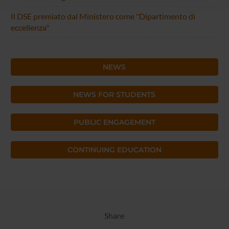
con altre informazioni che hai fornito loro o che hanno
raccolto dal tuo utilizzo dei loro servizi.
Il DSE premiato dal Ministero come "Dipartimento di
eccellenza"
NEWS
NEWS FOR STUDENTS
PUBLIC ENGAGEMENT
CONTINUING EDUCATION
Share