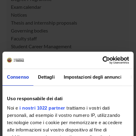
Exam calendar
Notices
Thesis and internship proposals
Governing bodies
Faculty staff
Student Career Management
Scholarships and Grants
Housing service
Documents
Consenso
Dettagli
Impostazioni degli annunci
In
STUDYING
Uso responsabile dei dati
COURSES
Noi e
i nostri 1022 partner
trattiamo i vostri dati
personali, ad esempio il vostro numero IP, utilizzando
PHD PROGRAMMES AND POSTGRADUATE
TRAINING
tecnologie come i cookie per memorizzare e accedere
alle informazioni sul vostro dispositivo al fine di