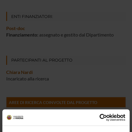
ENTI FINANZIATORI:
Post-doc
Finanziamento:
assegnato e gestito dal Dipartimento
PARTECIPANTI AL PROGETTO
Chiara Nardi
Incaricato alla ricerca
AREE DI RICERCA COINVOLTE DAL PROGETTO
Economia del benessere e delle scelte collettive
Analysis of Collective Decision-Making
Economia comportamentale e sperimentale