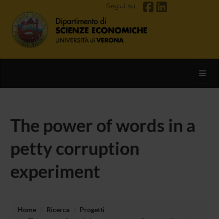
Segui su
Toggl
The power of words in a
petty corruption
experiment
Home
Ricerca
Progetti