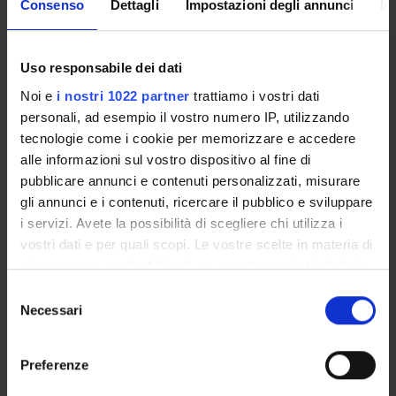
Consenso
Dettagli
Impostazioni degli annunci
In
Design of Experiments
Legal Procedure, the Legal System, and Illegal Behavior
Uso responsabile dei dati
Noi e
i nostri 1022 partner
trattiamo i vostri dati
personali, ad esempio il vostro numero IP, utilizzando
tecnologie come i cookie per memorizzare e accedere
ATTIVITÀ
alle informazioni sul vostro dispositivo al fine di
pubblicare annunci e contenuti personalizzati, misurare
AREE DI RICERCA
gli annunci e i contenuti, ricercare il pubblico e sviluppare
i servizi. Avete la possibilità di scegliere chi utilizza i
DOTTORATI DI RICERCA
vostri dati e per quali scopi. Le vostre scelte in materia di
privacy sono applicabili solo su questa proprietà digitale
STRUTTURE
in cui avete effettuato le vostre scelte. È possibile
Selezione
modificare o revocare il proprio consenso in qualsiasi
Necessari
BIBLIOTECHE
del
momento dalla Dichiarazione sui cookie o facendo clic
consenso
sull'icona di attivazione della privacy.
CENTRI DI RICERCA
Preferenze
LABORATORI DI RICERCA
Con il tuo consenso, vorremmo anche: