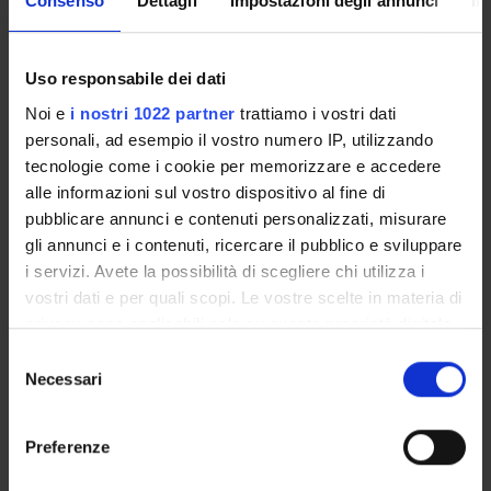
Consenso
Dettagli
Impostazioni degli annunci
In
SERVIZI DI SEGRETERIA STUDENTI
STRUTTURE DEL DIPARTIMENTO
Uso responsabile dei dati
Noi e
i nostri 1022 partner
trattiamo i vostri dati
LABORATORI DI RICERCA
personali, ad esempio il vostro numero IP, utilizzando
tecnologie come i cookie per memorizzare e accedere
CENTRI DI RICERCA
alle informazioni sul vostro dispositivo al fine di
BIBLIOTECHE
pubblicare annunci e contenuti personalizzati, misurare
gli annunci e i contenuti, ricercare il pubblico e sviluppare
SPIN OFF E AZIENDE
i servizi. Avete la possibilità di scegliere chi utilizza i
vostri dati e per quali scopi. Le vostre scelte in materia di
Contatti
privacy sono applicabili solo su questa proprietà digitale
in cui avete effettuato le vostre scelte. È possibile
Persone
Selezione
modificare o revocare il proprio consenso in qualsiasi
Necessari
del
Luoghi
momento dalla Dichiarazione sui cookie o facendo clic
consenso
Calendario
sull'icona di attivazione della privacy.
Preferenze
Con il tuo consenso, vorremmo anche: