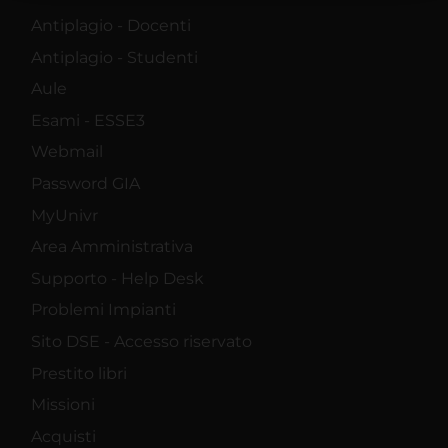
raccolto dal tuo utilizzo dei loro servizi.
Antiplagio - Docenti
Antiplagio - Studenti
Aule
Esami - ESSE3
Webmail
Password GIA
MyUnivr
Area Amministrativa
Supporto - Help Desk
Problemi Impianti
Sito DSE - Accesso riservato
Prestito libri
Missioni
Acquisti