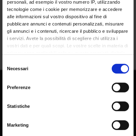
personali, ad esempio il vostro numero IP, utilizzando
tecnologie come i cookie per memorizzare e accedere
alle informazioni sul vostro dispositivo al fine di
pubblicare annunci e contenuti personalizzati, misurare
gli annunci e i contenuti, ricercare il pubblico e sviluppare
Share
i servizi. Avete la possibilità di scegliere chi utilizza i
vostri dati e per quali scopi. Le vostre scelte in materia di
privacy sono applicabili solo su questa proprietà digitale
in cui avete effettuato le vostre scelte. È possibile
Selezione
modificare o revocare il proprio consenso in qualsiasi
Necessari
del
momento dalla Dichiarazione sui cookie o facendo clic
consenso
sull'icona di attivazione della privacy.
Preferenze
Con il tuo consenso, vorremmo anche:
raccogliere informazioni sulla tua posizione
Statistiche
geografica, con un'approssimazione di qualche
FAQ - Frequently Asked Questions DSE
metro,
Marketing
Identificare il tuo dispositivo, scansionandolo
E-learning
attivamente alla ricerca di caratteristiche specifiche