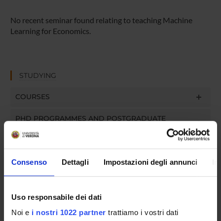
No recent seminar found relating to teaching Machine
Learning for Economics.
STUDYING
COURSES
PHD PROGRAMMES AND POSTGRADUATE
TRAINING
Contacts
Consenso
Dettagli
Impostazioni degli annunci
In
People
Places
Uso responsabile dei dati
Calendar
Noi e
i nostri 1022 partner
trattiamo i vostri dati