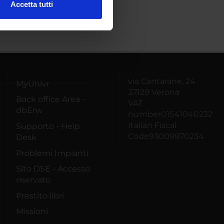
Accetta tutti
l media e per analizzare il
ostri partner che si occupano
azioni che hai fornito loro o
via Cantarane, 24
MyUnivr
37129 Verona
Back office Area -
VAT
dbErw
number01541040232
Italian Fiscal
Supporto - Help
Code93009870234
Desk
Problemi Impianti
Sito DSE - Accesso
riservato
Prestito libri
Missioni