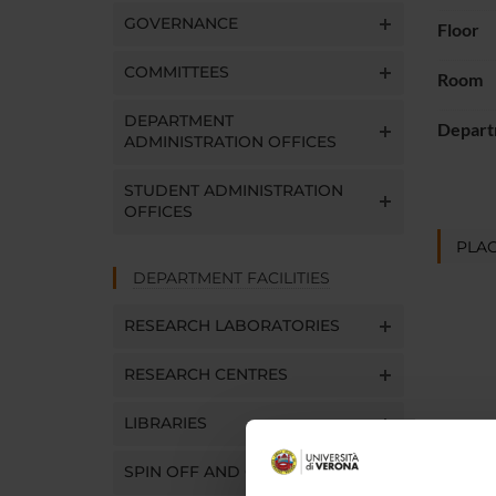
GOVERNANCE
Floor
COMMITTEES
Room
DEPARTMENT
Depart
ADMINISTRATION OFFICES
STUDENT ADMINISTRATION
OFFICES
PLAC
DEPARTMENT FACILITIES
RESEARCH LABORATORIES
RESEARCH CENTRES
LIBRARIES
SPIN OFF AND COMPANIES