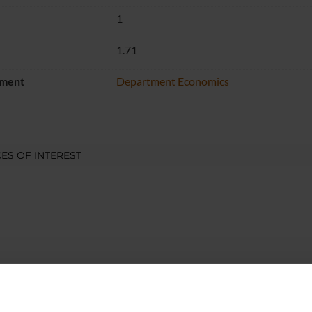
1
1.71
ment
Department Economics
ES OF INTEREST