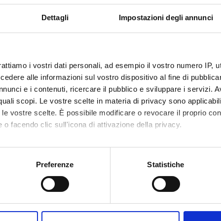
Dettagli
Impostazioni degli annunci
rattiamo i vostri dati personali, ad esempio il vostro numero IP, 
dere alle informazioni sul vostro dispositivo al fine di pubblica
nunci e i contenuti, ricercare il pubblico e sviluppare i servizi. A
r quali scopi. Le vostre scelte in materia di privacy sono applicabi
to le vostre scelte. È possibile modificare o revocare il proprio 
 o facendo clic sull'icona di attivazione della privacy.
mo anche:
oni sulla tua posizione geografica, con un'approssimazione di qu
Preferenze
Statistiche
spositivo, scansionandolo attivamente alla ricerca di caratteristich
aborati i tuoi dati personali e imposta le tue preferenze nella
s
Share
consenso in qualsiasi momento dalla Dichiarazione sui cookie.