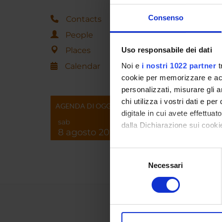
Consenso
Contacts
People
Places
Uso responsabile dei dati
Calendar
Noi e
i nostri 1022 partner
t
cookie per memorizzare e acce
personalizzati, misurare gli an
chi utilizza i vostri dati e pe
AGENDA DI OGGI
digitale in cui avete effettua
sab
dalla Dichiarazione sui cookie
8 agosto 2026
Con il tuo consenso, vorrem
Selezione
raccogliere informazi
Necessari
del
Identificare il tuo di
consenso
digitali).
Approfondisci come vengono el
modificare o ritirare il tuo 