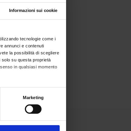
Informazioni sui cookie
utilizzando tecnologie come i
re annunci e contenuti
vete la possibilità di scegliere
li solo su questa proprietà
consenso in qualsiasi momento
alche metro,
Marketing
e specifiche (impronte
ezione dettagli
. Puoi