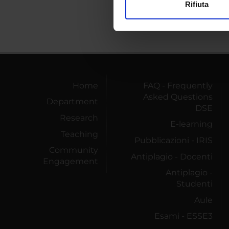
Rifiuta
Utilizziamo i cookie per perso
nostro traffico. Condividiamo 
di analisi dei dati web, pubbl
che hanno raccolto dal tuo uti
Home
FAQ - Frequently
Asked Questions
Department
DSE
Research
E-learning
Teaching
Pubblicazioni - IRIS
Community
Antiplagio - Docenti
Engagement
Antiplagio -
Studenti
Aule
Esami - ESSE3