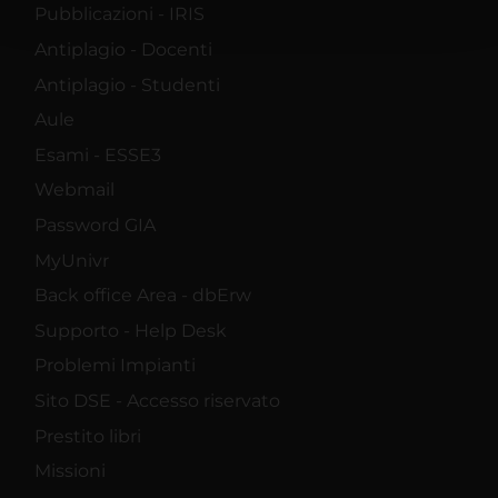
pubblicità e social media, i quali potrebbero combinarle
Pubblicazioni - IRIS
con altre informazioni che hai fornito loro o che hanno
Antiplagio - Docenti
raccolto dal tuo utilizzo dei loro servizi.
Antiplagio - Studenti
Aule
Esami - ESSE3
Webmail
Password GIA
MyUnivr
Back office Area - dbErw
Supporto - Help Desk
Problemi Impianti
Sito DSE - Accesso riservato
Prestito libri
Missioni