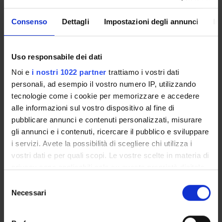
STUDENT ADMINISTRATION OFFICES
Consenso
Dettagli
Impostazioni degli annunci
In
DEPARTMENT FACILITIES
Uso responsabile dei dati
RESEARCH LABORATORIES
Noi e
i nostri 1022 partner
trattiamo i vostri dati
personali, ad esempio il vostro numero IP, utilizzando
RESEARCH CENTRES
tecnologie come i cookie per memorizzare e accedere
alle informazioni sul vostro dispositivo al fine di
LIBRARIES
pubblicare annunci e contenuti personalizzati, misurare
SPIN OFF AND COMPANIES
gli annunci e i contenuti, ricercare il pubblico e sviluppare
i servizi. Avete la possibilità di scegliere chi utilizza i
Contacts
vostri dati e per quali scopi. Le vostre scelte in materia di
privacy sono applicabili solo su questa proprietà digitale
People
in cui avete effettuato le vostre scelte. È possibile
Selezione
Places
modificare o revocare il proprio consenso in qualsiasi
Necessari
del
Calendar
momento dalla Dichiarazione sui cookie o facendo clic
consenso
sull'icona di attivazione della privacy.