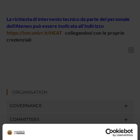
La richiesta di intervento tecnico da parte del personale
dell'Ateneo può essere inoltrata all'indirizzo
https://ism.univr.it/HEAT
collegandosi con le proprie
credenziali
ORGANISATION
GOVERNANCE
COMMITTEES
DEPARTMENT ADMINISTRATION OFFICES