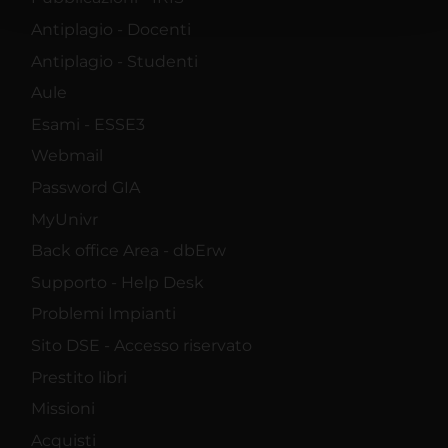
con altre informazioni che hai fornito loro o che hanno
Antiplagio - Docenti
raccolto dal tuo utilizzo dei loro servizi.
Antiplagio - Studenti
Aule
Esami - ESSE3
Webmail
Password GIA
MyUnivr
Back office Area - dbErw
Supporto - Help Desk
Problemi Impianti
Sito DSE - Accesso riservato
Prestito libri
Missioni
Acquisti