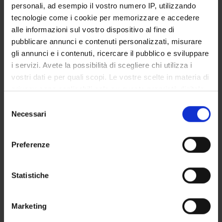
personali, ad esempio il vostro numero IP, utilizzando
SERVIZI DI SEGRETERIA STUDENTI
tecnologie come i cookie per memorizzare e accedere
alle informazioni sul vostro dispositivo al fine di
STRUTTURE DEL DIPARTIMENTO
pubblicare annunci e contenuti personalizzati, misurare
gli annunci e i contenuti, ricercare il pubblico e sviluppare
LABORATORI DI RICERCA
i servizi. Avete la possibilità di scegliere chi utilizza i
vostri dati e per quali scopi. Le vostre scelte in materia di
CENTRI DI RICERCA
privacy sono applicabili solo su questa proprietà digitale
BIBLIOTECHE
in cui avete effettuato le vostre scelte. È possibile
Selezione
modificare o revocare il proprio consenso in qualsiasi
Necessari
del
SPIN OFF E AZIENDE
momento dalla Dichiarazione sui cookie o facendo clic
consenso
sull'icona di attivazione della privacy.
Preferenze
Contatti
Con il tuo consenso, vorremmo anche:
Persone
raccogliere informazioni sulla tua posizione
Statistiche
Luoghi
geografica, con un'approssimazione di qualche
Calendario
metro,
Marketing
Identificare il tuo dispositivo, scansionandolo
attivamente alla ricerca di caratteristiche specifiche