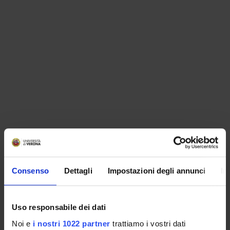
ORGANIZZAZIONE
Consenso
Dettagli
Impostazioni degli annunci
In
GOVERNANCE
COMMISSIONI
Uso responsabile dei dati
UFFICI E STRUTTURE DI SERVIZIO
Noi e
i nostri 1022 partner
trattiamo i vostri dati