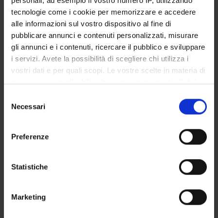
personali, ad esempio il vostro numero IP, utilizzando
STUDENT ADMINISTRATION OFFICES
tecnologie come i cookie per memorizzare e accedere
alle informazioni sul vostro dispositivo al fine di
DEPARTMENT FACILITIES
pubblicare annunci e contenuti personalizzati, misurare
gli annunci e i contenuti, ricercare il pubblico e sviluppare
RESEARCH CENTRES
i servizi. Avete la possibilità di scegliere chi utilizza i
vostri dati e per quali scopi. Le vostre scelte in materia di
RESEARCH LABORATORIES
privacy sono applicabili solo su questa proprietà digitale
in cui avete effettuato le vostre scelte. È possibile
Selezione
LIBRARIES
modificare o revocare il proprio consenso in qualsiasi
Necessari
del
momento dalla Dichiarazione sui cookie o facendo clic
SPIN OFF AND COMPANIES
consenso
sull'icona di attivazione della privacy.
Preferenze
Contacts
Con il tuo consenso, vorremmo anche:
People
raccogliere informazioni sulla tua posizione
Statistiche
Places
geografica, con un'approssimazione di qualche
metro,
Calendar
Marketing
Identificare il tuo dispositivo, scansionandolo
attivamente alla ricerca di caratteristiche specifiche