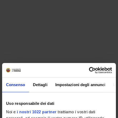
ORGANISATION
Consenso
Dettagli
Impostazioni degli annunci
In
GOVERNANCE
COMMITTEES
Uso responsabile dei dati
Noi e
i nostri 1022 partner
trattiamo i vostri dati
DEPARTMENT ADMINISTRATION OFFICES