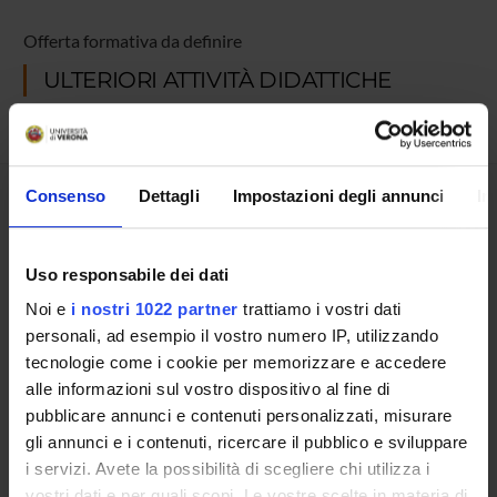
Offerta formativa da definire
ULTERIORI ATTIVITÀ DIDATTICHE
Consenso
Dettagli
Impostazioni degli annunci
In
Presentazione
Come iscriversi
Piani didattici
Uso responsabile dei dati
Insegnamenti
Noi e
i nostri 1022 partner
trattiamo i vostri dati
Bacheca avvisi
personali, ad esempio il vostro numero IP, utilizzando
Organi collegiali e di governo
tecnologie come i cookie per memorizzare e accedere
alle informazioni sul vostro dispositivo al fine di
pubblicare annunci e contenuti personalizzati, misurare
OFFERTA FORMATIVA
gli annunci e i contenuti, ricercare il pubblico e sviluppare
CORSI DI STUDIO
i servizi. Avete la possibilità di scegliere chi utilizza i
vostri dati e per quali scopi. Le vostre scelte in materia di