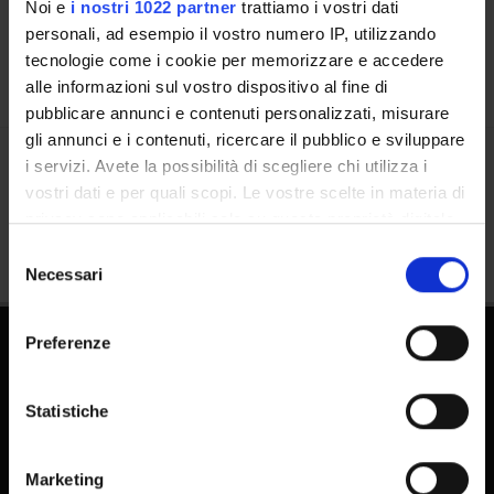
Calendar
Noi e
i nostri 1022 partner
trattiamo i vostri dati
personali, ad esempio il vostro numero IP, utilizzando
tecnologie come i cookie per memorizzare e accedere
alle informazioni sul vostro dispositivo al fine di
pubblicare annunci e contenuti personalizzati, misurare
gli annunci e i contenuti, ricercare il pubblico e sviluppare
i servizi. Avete la possibilità di scegliere chi utilizza i
Share
vostri dati e per quali scopi. Le vostre scelte in materia di
privacy sono applicabili solo su questa proprietà digitale
in cui avete effettuato le vostre scelte. È possibile
Selezione
modificare o revocare il proprio consenso in qualsiasi
Necessari
del
momento dalla Dichiarazione sui cookie o facendo clic
consenso
sull'icona di attivazione della privacy.
Preferenze
Con il tuo consenso, vorremmo anche:
raccogliere informazioni sulla tua posizione
Statistiche
geografica, con un'approssimazione di qualche
metro,
Marketing
FAQ - Frequently Asked Questions DSE
Identificare il tuo dispositivo, scansionandolo