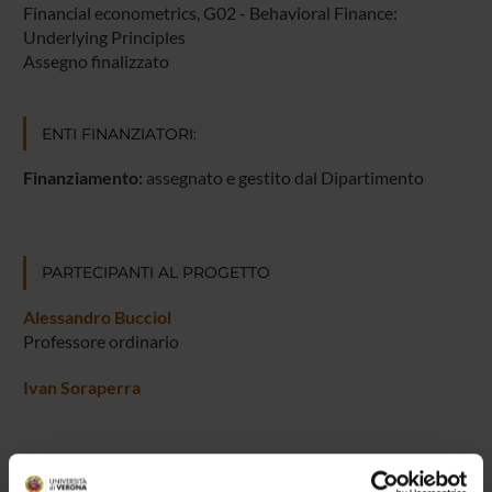
Financial econometrics, G02 - Behavioral Finance:
Underlying Principles
Assegno finalizzato
ENTI FINANZIATORI:
Finanziamento:
assegnato e gestito dal Dipartimento
PARTECIPANTI AL PROGETTO
Alessandro Bucciol
Professore ordinario
Ivan Soraperra
AREE DI RICERCA COINVOLTE DAL PROGETTO