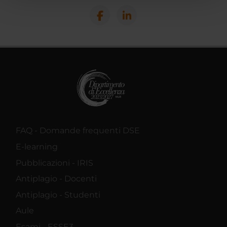
pubblicità e social media, i quali potrebbero combinarle
con altre informazioni che hai fornito loro o che hanno
raccolto dal tuo utilizzo dei loro servizi.
FAQ - Domande frequenti DSE
E-learning
Pubblicazioni - IRIS
Antiplagio - Docenti
Antiplagio - Studenti
Aule
Esami - ESSE3