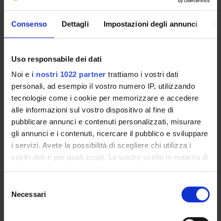
Economia comportamentale e sperimentale
Design of Experiments
Consenso
Dettagli
Impostazioni degli annunci
In
Metodi quantitativi per l’economia
Econometric Modeling
Uso responsabile dei dati
Financial Economics
Noi e
i nostri 1022 partner
trattiamo i vostri dati
personali, ad esempio il vostro numero IP, utilizzando
tecnologie come i cookie per memorizzare e accedere
alle informazioni sul vostro dispositivo al fine di
pubblicare annunci e contenuti personalizzati, misurare
ATTIVITÀ
gli annunci e i contenuti, ricercare il pubblico e sviluppare
i servizi. Avete la possibilità di scegliere chi utilizza i
AREE DI RICERCA
vostri dati e per quali scopi. Le vostre scelte in materia di
privacy sono applicabili solo su questa proprietà digitale
DOTTORATI DI RICERCA
in cui avete effettuato le vostre scelte. È possibile
Selezione
modificare o revocare il proprio consenso in qualsiasi
Necessari
STRUTTURE
del
momento dalla Dichiarazione sui cookie o facendo clic
consenso
BIBLIOTECHE
sull'icona di attivazione della privacy.