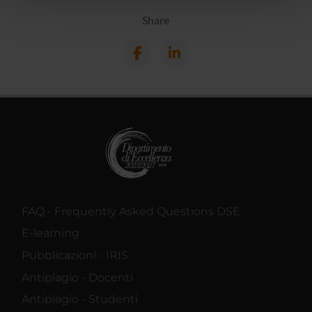
pubblicità e social media, i quali potrebbero combinarle
Share
con altre informazioni che hai fornito loro o che hanno
raccolto dal tuo utilizzo dei loro servizi.
FAQ - Frequently Asked Questions DSE
E-learning
Pubblicazioni - IRIS
Antiplagio - Docenti
Antiplagio - Studenti