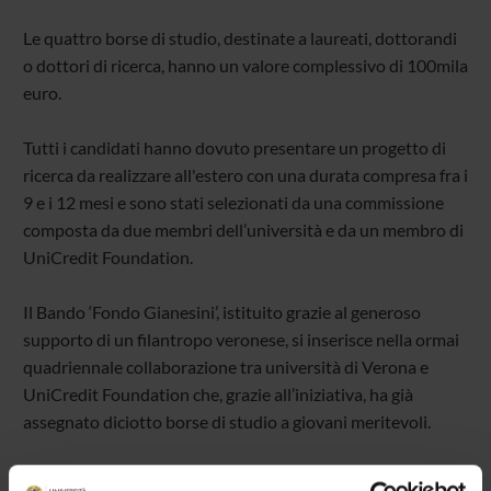
Le quattro borse di studio, destinate a laureati, dottorandi
o dottori di ricerca, hanno un valore complessivo di 100mila
euro.
Tutti i candidati hanno dovuto presentare un progetto di
ricerca da realizzare all'estero con una durata compresa fra i
9 e i 12 mesi e sono stati selezionati da una commissione
composta da due membri dell’università e da un membro di
UniCredit Foundation.
Il Bando ‘Fondo Gianesini’, istituito grazie al generoso
supporto di un filantropo veronese, si inserisce nella ormai
quadriennale collaborazione tra università di Verona e
UniCredit Foundation che, grazie all’iniziativa, ha già
assegnato diciotto borse di studio a giovani meritevoli.