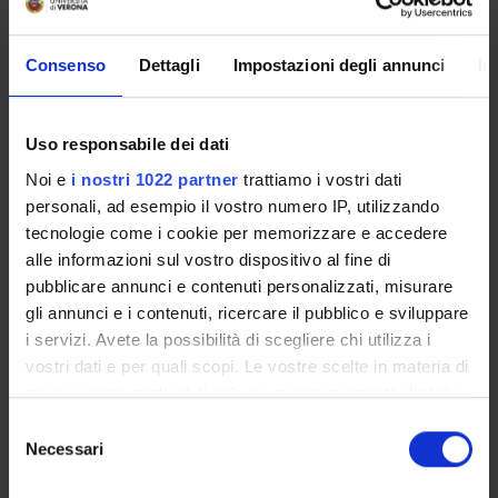
Programme Director
Diego Lubian
Consenso
Dettagli
Impostazioni degli annunci
In
Department
Economics
Uso responsabile dei dati
Noi e
i nostri 1022 partner
trattiamo i vostri dati
personali, ad esempio il vostro numero IP, utilizzando
tecnologie come i cookie per memorizzare e accedere
ORGANISATION
alle informazioni sul vostro dispositivo al fine di
pubblicare annunci e contenuti personalizzati, misurare
GOVERNANCE
gli annunci e i contenuti, ricercare il pubblico e sviluppare
COMMITTEES
i servizi. Avete la possibilità di scegliere chi utilizza i
vostri dati e per quali scopi. Le vostre scelte in materia di
DEPARTMENT ADMINISTRATION OFFICES
privacy sono applicabili solo su questa proprietà digitale
in cui avete effettuato le vostre scelte. È possibile
Selezione
STUDENT ADMINISTRATION OFFICES
modificare o revocare il proprio consenso in qualsiasi
Necessari
del
momento dalla Dichiarazione sui cookie o facendo clic
consenso
DEPARTMENT FACILITIES