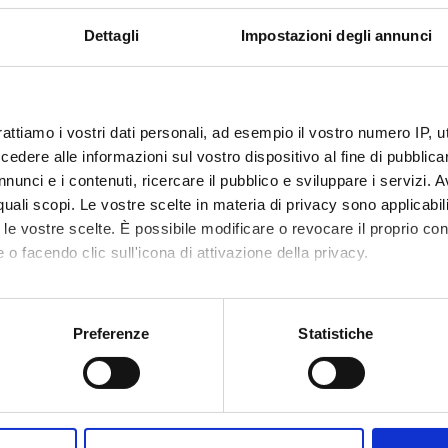
Dettagli
Impostazioni degli annunci
rattiamo i vostri dati personali, ad esempio il vostro numero IP, 
dere alle informazioni sul vostro dispositivo al fine di pubblica
nunci e i contenuti, ricercare il pubblico e sviluppare i servizi. A
r quali scopi. Le vostre scelte in materia di privacy sono applicabi
to le vostre scelte. È possibile modificare o revocare il proprio 
 o facendo clic sull'icona di attivazione della privacy.
mo anche:
oni sulla tua posizione geografica, con un'approssimazione di qu
Preferenze
Statistiche
spositivo, scansionandolo attivamente alla ricerca di caratteristich
aborati i tuoi dati personali e imposta le tue preferenze nella
s
Share
consenso in qualsiasi momento dalla Dichiarazione sui cookie.