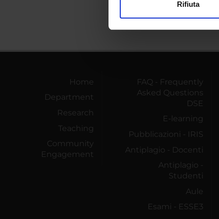
Rifiuta
Utilizziamo i cookie per perso
nostro traffico. Condividiamo 
di analisi dei dati web, pubbl
che hanno raccolto dal tuo uti
Home
FAQ - Frequently
Asked Questions
Department
DSE
Research
E-learning
Teaching
Pubblicazioni - IRIS
Community
Antiplagio - Docenti
Engagement
Antiplagio -
Studenti
Aule
Esami - ESSE3