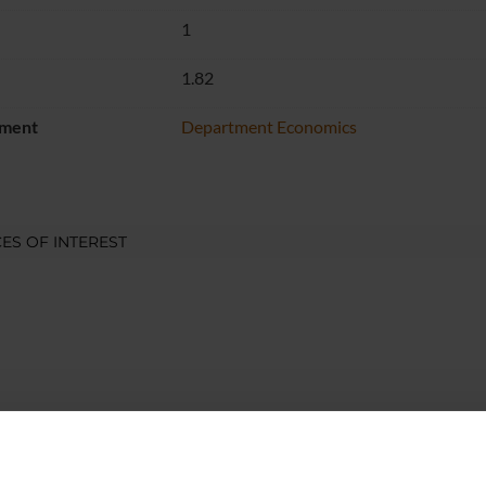
1
1.82
ment
Department Economics
ES OF INTEREST