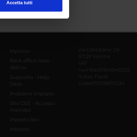
Accetta tutti
l media e per analizzare il
ostri partner che si occupano
azioni che hai fornito loro o
via Cantarane, 24
MyUnivr
37129 Verona
Back office Area -
VAT
dbErw
number01541040232
Italian Fiscal
Supporto - Help
Code93009870234
Desk
Problemi Impianti
Sito DSE - Accesso
riservato
Prestito libri
Missioni