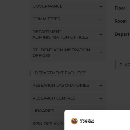
GOVERNANCE
Floor
COMMITTEES
Room
DEPARTMENT
Depart
ADMINISTRATION OFFICES
STUDENT ADMINISTRATION
OFFICES
PLAC
DEPARTMENT FACILITIES
RESEARCH LABORATORIES
RESEARCH CENTRES
LIBRARIES
SPIN OFF AND COMPANIES