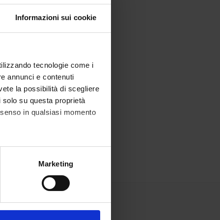
Informazioni sui cookie
utilizzando tecnologie come i
re annunci e contenuti
vete la possibilità di scegliere
li solo su questa proprietà
consenso in qualsiasi momento
alche metro,
Marketing
e specifiche (impronte
ezione dettagli
. Puoi