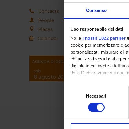
Consenso
Contacts
People
Places
Uso responsabile dei dati
Calendar
Noi e
i nostri 1022 partner
t
cookie per memorizzare e acce
personalizzati, misurare gli an
chi utilizza i vostri dati e pe
AGENDA DI OGGI
digitale in cui avete effettua
sab
dalla Dichiarazione sui cookie
8 agosto 2026
Con il tuo consenso, vorrem
Selezione
raccogliere informazi
Necessari
del
Identificare il tuo di
consenso
digitali).
Approfondisci come vengono el
modificare o ritirare il tuo 