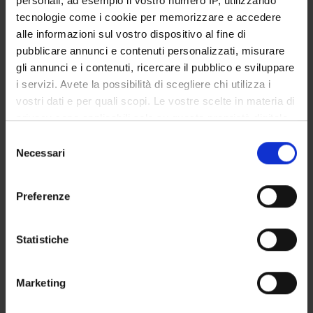
personali, ad esempio il vostro numero IP, utilizzando
STUDENT ADMINISTRATION OFFICES
tecnologie come i cookie per memorizzare e accedere
alle informazioni sul vostro dispositivo al fine di
DEPARTMENT FACILITIES
pubblicare annunci e contenuti personalizzati, misurare
gli annunci e i contenuti, ricercare il pubblico e sviluppare
RESEARCH LABORATORIES
i servizi. Avete la possibilità di scegliere chi utilizza i
vostri dati e per quali scopi. Le vostre scelte in materia di
RESEARCH CENTRES
privacy sono applicabili solo su questa proprietà digitale
in cui avete effettuato le vostre scelte. È possibile
Selezione
LIBRARIES
modificare o revocare il proprio consenso in qualsiasi
Necessari
del
momento dalla Dichiarazione sui cookie o facendo clic
SPIN OFF AND COMPANIES
consenso
sull'icona di attivazione della privacy.
Preferenze
Contacts
Con il tuo consenso, vorremmo anche:
People
raccogliere informazioni sulla tua posizione
Statistiche
Places
geografica, con un'approssimazione di qualche
metro,
Calendar
Marketing
Identificare il tuo dispositivo, scansionandolo
attivamente alla ricerca di caratteristiche specifiche