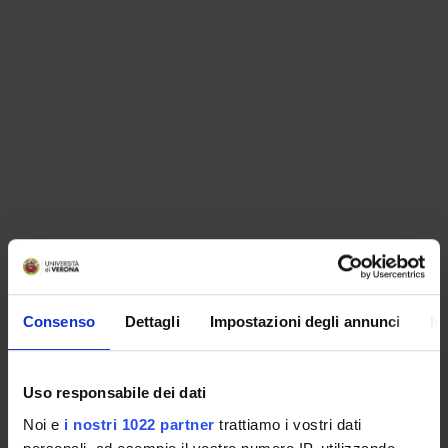
ORGANISATION
Consenso
Dettagli
Impostazioni degli annunci
In
GOVERNANCE
COMMITTEES
Uso responsabile dei dati
Noi e
i nostri 1022 partner
trattiamo i vostri dati
DEPARTMENT ADMINISTRATION OFFICES