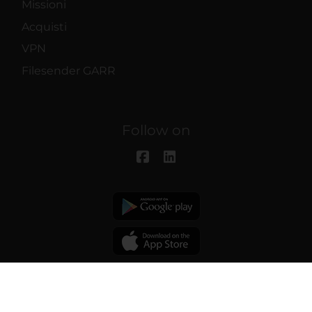
Missioni
Acquisti
VPN
Filesender GARR
Follow on