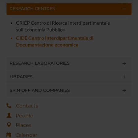
pubblicità e social media, i quali potrebbero combinarle
RESEARCH CENTRES
con altre informazioni che hai fornito loro o che hanno
raccolto dal tuo utilizzo dei loro servizi.
CRIEP Centro di Ricerca Interdipartimentale
sull’Economia Pubblica
CIDE Centro Interdipartimentale di
Documentazione economica
RESEARCH LABORATORIES
LIBRARIES
SPIN OFF AND COMPANIES
Contacts
People
Places
Calendar