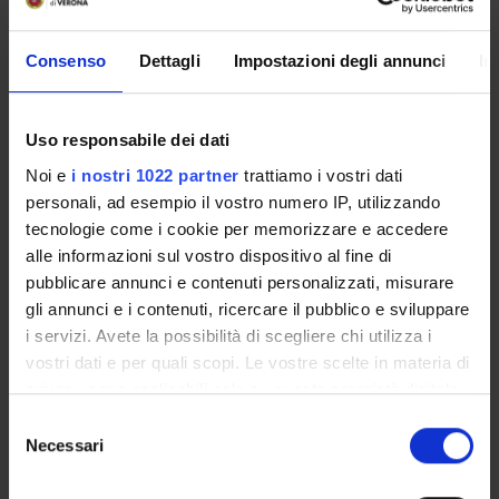
Consenso
Dettagli
Impostazioni degli annunci
In
DETTAGLI
Uso responsabile dei dati
Manager
Noi e
i nostri 1022 partner
trattiamo i vostri dati
Claudia Di Caterina
personali, ad esempio il vostro numero IP, utilizzando
tecnologie come i cookie per memorizzare e accedere
Telephone
alle informazioni sul vostro dispositivo al fine di
045-8028048
pubblicare annunci e contenuti personalizzati, misurare
Web page
gli annunci e i contenuti, ricercare il pubblico e sviluppare
http://cide.univr.it/
i servizi. Avete la possibilità di scegliere chi utilizza i
Office
vostri dati e per quali scopi. Le vostre scelte in materia di
Polo Santa Marta, Floor sotterraneo, Room S.50
privacy sono applicabili solo su questa proprietà digitale
in cui avete effettuato le vostre scelte. È possibile
Selezione
modificare o revocare il proprio consenso in qualsiasi
Necessari
del
momento dalla Dichiarazione sui cookie o facendo clic
consenso
sull'icona di attivazione della privacy.