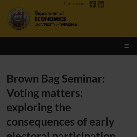
Follow on
Toggl
Brown Bag Seminar:
Voting matters:
exploring the
consequences of early
electoral participation