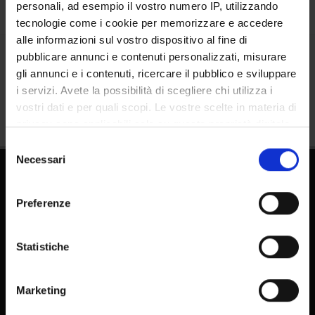
personali, ad esempio il vostro numero IP, utilizzando
tecnologie come i cookie per memorizzare e accedere
alle informazioni sul vostro dispositivo al fine di
pubblicare annunci e contenuti personalizzati, misurare
Condividi
gli annunci e i contenuti, ricercare il pubblico e sviluppare
i servizi. Avete la possibilità di scegliere chi utilizza i
vostri dati e per quali scopi. Le vostre scelte in materia di
privacy sono applicabili solo su questa proprietà digitale
in cui avete effettuato le vostre scelte. È possibile
Selezione
modificare o revocare il proprio consenso in qualsiasi
Necessari
del
momento dalla Dichiarazione sui cookie o facendo clic
consenso
sull'icona di attivazione della privacy.
Preferenze
Con il tuo consenso, vorremmo anche:
raccogliere informazioni sulla tua posizione
Statistiche
geografica, con un'approssimazione di qualche
FAQ - Domande frequenti DSE
metro,
E-learning
Marketing
Identificare il tuo dispositivo, scansionandolo
Pubblicazioni - IRIS
attivamente alla ricerca di caratteristiche specifiche