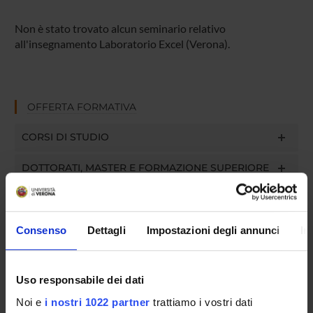
Non è stato trovato alcun seminario relativo
all'insegnamento Laboratorio Excel (Verona).
OFFERTA FORMATIVA
CORSI DI STUDIO
DOTTORATI, MASTER E FORMAZIONE SUPERIORE
Contatti
Persone
Consenso
Dettagli
Impostazioni degli annunci
In
Luoghi
Calendario
Uso responsabile dei dati
Noi e
i nostri 1022 partner
trattiamo i vostri dati