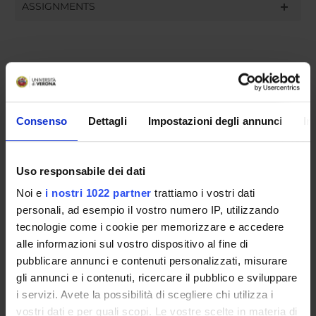
ASSIGNMENTS
ORGANISATION
GOVERNANCE
Consenso
Dettagli
Impostazioni degli annunci
In
COMMITTEES
Uso responsabile dei dati
DEPARTMENT ADMINISTRATION OFFICES
Noi e
i nostri 1022 partner
trattiamo i vostri dati
STUDENT ADMINISTRATION OFFICES
personali, ad esempio il vostro numero IP, utilizzando
tecnologie come i cookie per memorizzare e accedere
DEPARTMENT FACILITIES
alle informazioni sul vostro dispositivo al fine di
pubblicare annunci e contenuti personalizzati, misurare
RESEARCH LABORATORIES
gli annunci e i contenuti, ricercare il pubblico e sviluppare
i servizi. Avete la possibilità di scegliere chi utilizza i
RESEARCH CENTRES
vostri dati e per quali scopi. Le vostre scelte in materia di