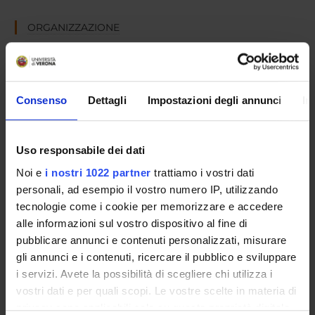
ORGANIZZAZIONE
GOVERNANCE
COMMISSIONI
Consenso
Dettagli
Impostazioni degli annunci
In
UFFICI E STRUTTURE DI SERVIZIO
SERVIZI DI SEGRETERIA STUDENTI
Uso responsabile dei dati
Noi e
i nostri 1022 partner
trattiamo i vostri dati
STRUTTURE DEL DIPARTIMENTO
personali, ad esempio il vostro numero IP, utilizzando
tecnologie come i cookie per memorizzare e accedere
LABORATORI DI RICERCA
alle informazioni sul vostro dispositivo al fine di
pubblicare annunci e contenuti personalizzati, misurare
CENTRI DI RICERCA
gli annunci e i contenuti, ricercare il pubblico e sviluppare
i servizi. Avete la possibilità di scegliere chi utilizza i
BIBLIOTECHE
vostri dati e per quali scopi. Le vostre scelte in materia di
privacy sono applicabili solo su questa proprietà digitale
SPIN OFF E AZIENDE